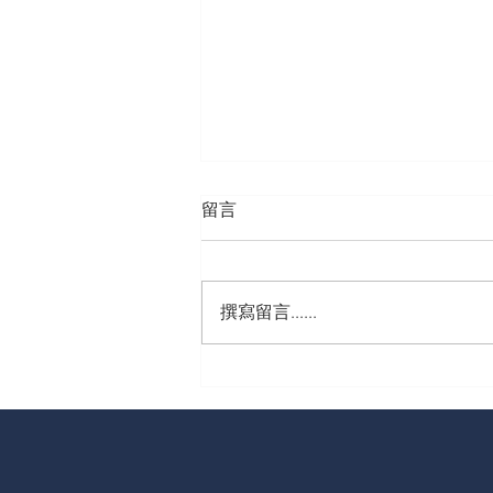
留言
撰寫留言......
你的父母是哪一種？「白手起
家」或「站在巨人的肩膀
上」：為什麼起跑點不同，財
富累積會差一個世代