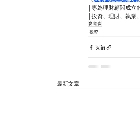
│專為理財顧問成立的
│投資、理財、執業
麥道森
投資
最新文章