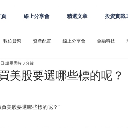
首頁
線上分享會
精選文章
投資實戰
數位貨幣
資產配置
線上分享會
金融科技
5日
讀畢需時 3 分鐘
稅務
顧問技能
買美股要選哪些標的呢？
額買美股要選哪些標的呢？”