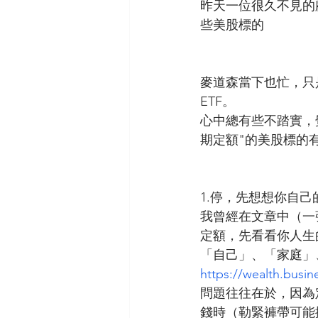
昨天一位很久不見的
些美股標的
麥道森當下也忙，只
ETF。
心中總有些不踏實，
期定額"的美股標的
1.停，先想想你自己
我曾經在文章中（
一
定額，先看看你人生
「自己」、「家庭」
https://wealth.busi
問題往往在於，因為
錢時（勒緊褲帶可能