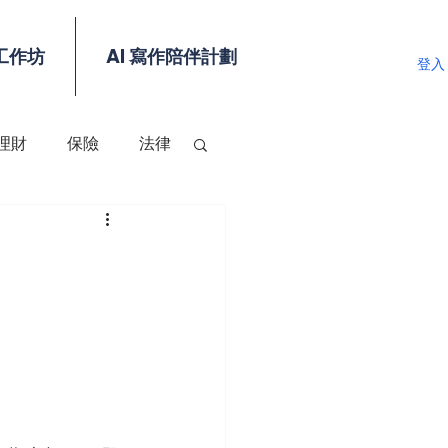
工作坊
AI 寫作陪伴計劃
登入
理財
保險
法律