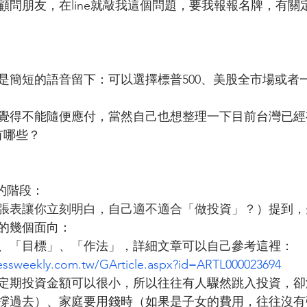
顧問朋友，在line就敲我這個問題，要我報報名牌，有關
是簡短的語音留下：可以選擇標普500、美股全市場或者
覺得不能隨便應付，當然自己也想整理一下目前台灣已經
有哪些？
的階段：
張表讓你立刻明白，自己適不適合「做投資」？
）提到，
的幾個面向：
、「目標」、「作法」，詳細文章可以自己參考這裡：
nessweekly.com.tw/GArticle.aspx?id=ARTL000023694
定期投資金額可以很小，所以往往有人驟然跳入投資，卻
撐過去）、家庭要用錢時（如果是子女的費用，往往沒有