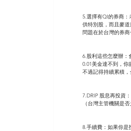
5.選擇有QI的券
供特別股，而且麥道
問題在於台灣的券商一
6.股利這些怎麼辦
0.01美金達不到，
不過記得持續累積，
7.DRIP 股息再
（台灣主管機關是否
8.手續費：如果你是