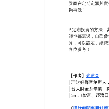
券商在定期定額其實
夠再低！
9.定期投資的方法
師也都寫過，自己參考
算，可以設定手續費
各位參考！
---
【作者】
麥道森
│理財好聲音創辦人，
│台大財金系畢業，持C
│Smart智富、經
〔
理財顧問專屬社群