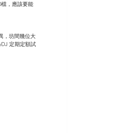
0檔，應該要能
異，坊間幾位大
DJ 定期定額試