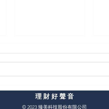
第一筆薪水別花光！越早做這
你的
件事，退休越不慌
的速
​理 財 好 聲 音
財務
© 2023 臻美科技股份有限公司