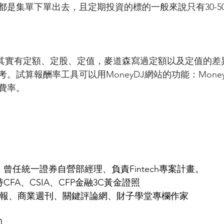
都是集單下單出去，且定期投資的標的一般來說只有30-5
：其實有定額、定股、定值，麥道森寫過定額以及定值的差
。試算報酬率工具可以用MoneyDJ網站的功能：Money
費率。
曾任統一證券自營部經理、負責Fintech專案計畫。
FA、CSIA、CFP金融3C黃金證照 
濟日報、商業週刊、關鍵評論網、財子學堂專欄作家 
〕