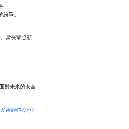
予。
的紛爭。
通。當長輩照顧
面對未來的安全
又康顧問公司》