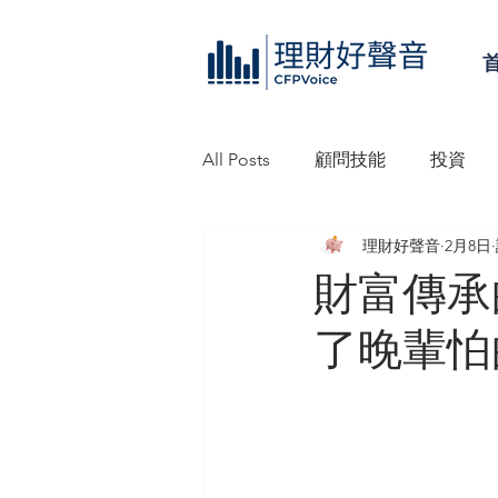
All Posts
顧問技能
投資
理財好聲音
2月8日
理財好聲音工作坊
信託
財富傳承
了晚輩怕