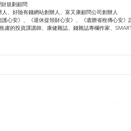
理財規劃顧問
辦人、好險有錢網站創辦人、富又康顧問公司創辦人
能護心安》
、
《退休提領財心安》
、
《遺贈省稅傳心安》
不焦慮的投資課講師、康健雜誌、錢雜誌專欄作家、SMAR