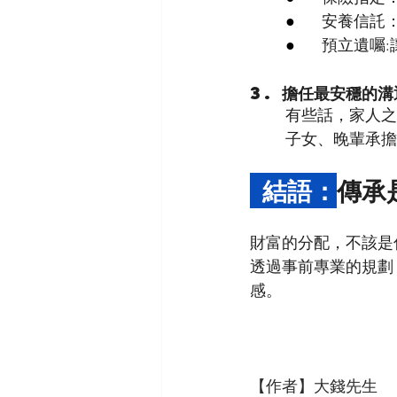
●      
安養信託
●      
預立遺囑
3. 擔任最安穩的
有些話，家人之
子女、晚輩承擔
 結語：
傳承
財富的分配，不該是
透過事前專業的規劃
感。
【作者】大錢先生