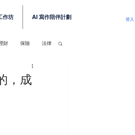
工作坊
AI 寫作陪伴計劃
登入
理財
保險
法律
的，成