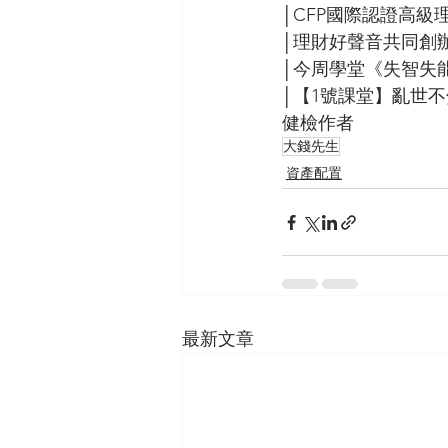
│CFP國際認證高級
│理財好聲音共同創
│今周學堂
《失智失
│【1號課堂】亂世
健檢作者
大錢先生
資產配置
最新文章