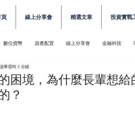
首頁
線上分享會
精選文章
投資實戰
數位貨幣
資產配置
線上分享會
金融科技
讀畢需時 2 分鐘
稅務
顧問技能
的困境，為什麼長輩想給
的？