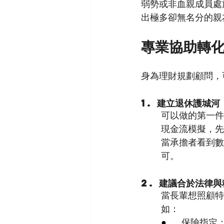
弱勢或非血親成員處
出極多卻無名分的親
專業協助轉
身為理財規劃顧問，
1. 建立退休護城河
可以做的第一件
現金流模擬，先
當承擔者看到數
可。
2. 建議合於法律
當長輩想照顧特
如：
●      
保險指定