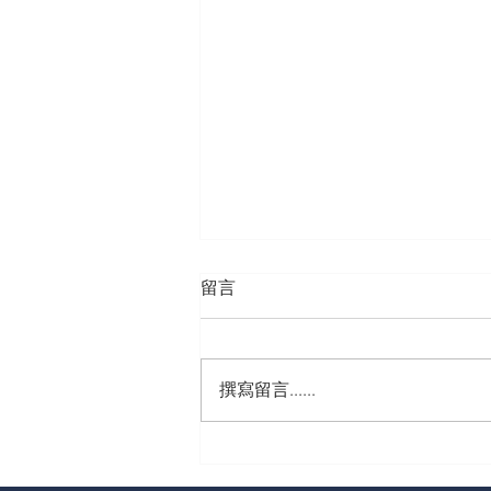
留言
撰寫留言......
從零開始做退休資產健檢：一
份讓準退休族不再焦慮的 5