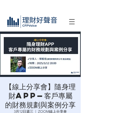
【線上分享會】隨身理
財APP—客戶專屬
的財務規劃與案例分享
3月12日週三
  |  
ZOOM線上分享會