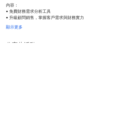
內容：
• 免費財務需求分析工具
• 升級顧問銷售，掌握客戶需求與財務實力
顯示更多
分享此活動
​理 財 好 聲 音
© 2023 臻美科技股份有限公司
統編：82918388
客服電話：02-77426245
客服信箱：
service@mapleau.com