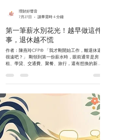
理財好聲音
7月27日
讀畢需時 4 分鐘
第一筆薪水別花光！越早做這件
事，退休越不慌
作者：陳燕玲CFP® 「我才剛開始工作，離退休還
很遠吧？」 剛領到第一份薪水時，眼前通常是房
租、學貸、交通費、聚餐、旅行，還有想換的新手
機。退休聽起來是幾十年後的事，怎麼看都排不上