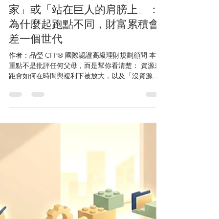
理財好聲音
7月29日
讀畢需時 5 分鐘
你的父母是哪一種？「白手起
家」或「站在巨人的肩膀上」：
為什麼起跑點不同，財富累積會
差一個世代
作者：品瑩 CFP® 國際認證高級理財規劃顧問 本文
重點不是批評任何父母，而是幫你看清楚： 資源差
距會如何在時間與複利下被放大，以及「沒資源開
局」的人可以怎麼走出自己的財富路徑。 你家是哪
一種「起跑點」？ 有些父母常說：「我們當年也是
白手起家，你也要靠自己。」 也有些父母會說：
「你努力沒錯，但我願意給你資源，讓你站在巨人
的肩膀上走得更遠。」 這兩句話背後，藏著一個很
重要的現實： 努力很重要 但在累積財富這件事上，
「起始資源」會決定你能不能更早啟動複利、能不