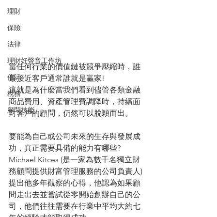
理財
保險
法律
理財好聲音工作坊
當任何行業的價值鏈被競爭壓縮時，誰
信託
最接近客戶通常誰就是贏家!
這就是為什麼當我們看到儘管各類金融
稅務
商品費用、資產管理費調降時，持續面
顧問技能
對客戶的顧問，仍然可以脫穎而出。
要能為自己或公司未來的生存與發展成
功，真正需要具備的能力有哪些?
Michael Kitces (是一家為數千名獨立財
務顧問提供財富管理服務的公司負責人)
提出他多年觀察的心得，他認為如果顧
問走出去並嘗試從零開始創辦自己的公
司，他們往往需要在行業中平均大約七