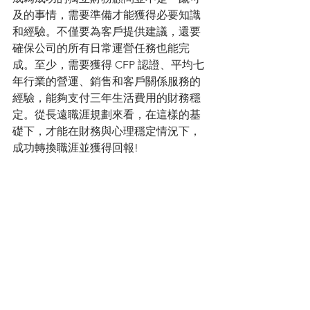
及的事情，需要準備才能獲得必要知識
和經驗。不僅要為客戶提供建議，還要
確保公司的所有日常運營任務也能完
成。至少，需要獲得 CFP 認證、平均七
年行業的營運、銷售和客戶關係服務的
經驗，能夠支付三年生活費用的財務穩
定。從長遠職涯規劃來看，在這樣的基
礎下，才能在財務與心理穩定情況下，
成功轉換職涯並獲得回報!
---
【作者】大錢先生
│CFP國際認證高級理財規劃顧問
│理財好聲音共同創辦人、好險有錢網站
創辦人
│【1號課堂】亂世不焦慮的投資課講