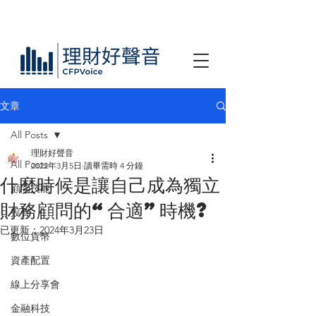
文章
All Posts
理財好聲音
All Posts
2022年3月5日
讀畢需時 4 分鐘
什麼時候是讓自己成為獨立
顧問技能
財務顧問的“合適”時機?
投資
已更新：
2024年3月23日
數位貨幣
資產配置
線上分享會
金融科技