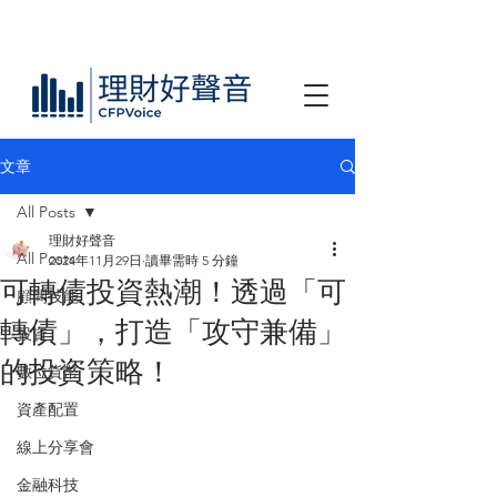
文章
All Posts
理財好聲音
All Posts
2024年11月29日
讀畢需時 5 分鐘
可轉債投資熱潮！透過「可
顧問技能
轉債」，打造「攻守兼備」
投資
的投資策略！
數位貨幣
資產配置
線上分享會
金融科技