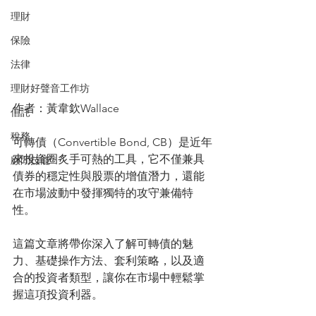
理財
保險
法律
理財好聲音工作坊
作者：黃韋欽Wallace
信託
稅務
可轉債（Convertible Bond, CB）是近年
來投資圈炙手可熱的工具，它不僅兼具
顧問技能
債券的穩定性與股票的增值潛力，還能
在市場波動中發揮獨特的攻守兼備特
性。
這篇文章將帶你深入了解可轉債的魅
力、基礎操作方法、套利策略，以及適
合的投資者類型，讓你在市場中輕鬆掌
握這項投資利器。