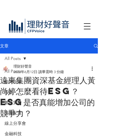
文章
All Posts
理財好聲音
All Posts
2022年6月12日
讀畢需時 3 分鐘
遠東集團資深基金經理人黃
顧問技能
尚婷怎麼看待ESG？
投資
ESG是否真能增加公司的
數位貨幣
競爭力？
資產配置
線上分享會
金融科技