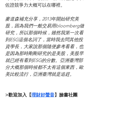
佐證競爭力大概可以在哪裡。
麥道森補充分享，2013年開始研究美
股，因為我們一般交易用bloomberg做
研究，所以那個時候，雖然我第一次看
到ESG這個名詞了，當時我去問其他投
資學長，大家說那個隨便參考看看，也
是因為那時剛剛研究的是美股，美股早
就已經有看到ESG的分數。亞洲臺灣部
分大概那個時候都不太有這個東西，歐
美比較流行，亞洲臺灣就是追趕。
>歡迎加入【
理財好聲音
】臉書社團
有各種投資券商優惠整理、資訊分享、
理財健檢案例~跟我們一起討論~ 
>理財好聲音定期舉辦【線上
分享會
】