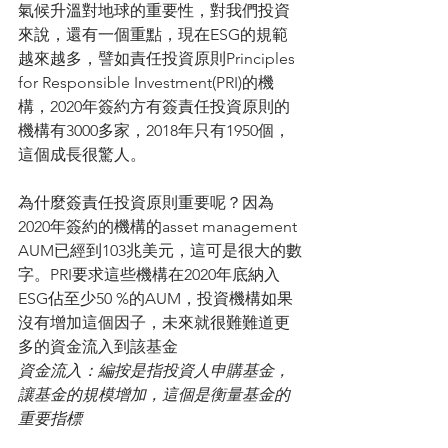
氣候升溫對地球的重要性，對我們投資
來說，還有一個重點，現在ESG的規範
越來越多，譬如責任投資原則Principles 
for Responsible Investment(PRI)的機
構，2020年簽約方有簽責任投資原則的
機構有3000多家，2018年只有1950個，
這個成長很驚人。
為什麼簽責任投資原則重要呢？因為
2020年簽約的機構的asset management 
AUM已經到103兆美元，這可是很大的數
字。PRI要求這些機構在2020年底納入
ESG佔至少50 %的AUM，投資機構如果
沒有增加這個因子，未來就很難難道更
多的資金流入到該基金
資金流入：編按是指投資人申購基金，
讓基金的規模增加，這個是衡量基金的
重要指標