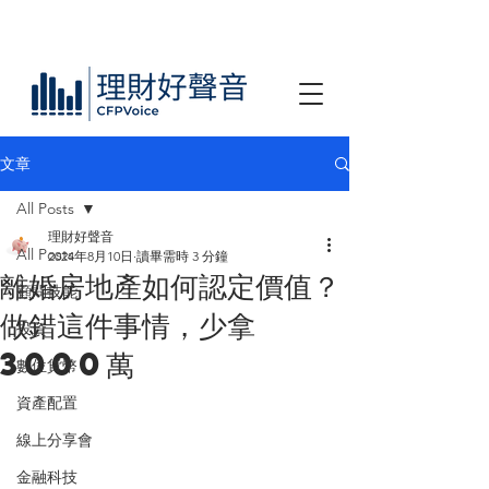
文章
All Posts
理財好聲音
All Posts
2024年8月10日
讀畢需時 3 分鐘
離婚房地產如何認定價值？
顧問技能
做錯這件事情，少拿
投資
3000萬
數位貨幣
資產配置
線上分享會
金融科技