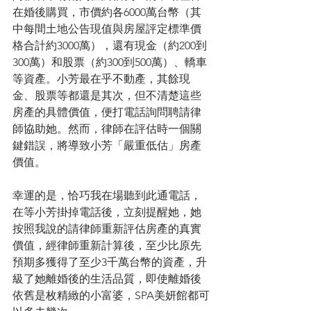
在婚後購買，市價約各6000萬台幣（其
中每間土地公告現值與房屋評定標準價
格合計約3000萬），還有現金（約200到
300萬）和股票（約300到500萬）、轎車
等資產。小芳最在乎不動產，其餘現
金、股票等都還是其次，但不清楚這些
房產的具體價值，便打電話詢問聘請律
師協助她。然而，律師在評估時一個關
鍵錯誤，將導致小芳「嚴重低估」房產
價值。
幸運的是，恰巧我在場聽到此通電話，
在等小芳掛掉電話後，立刻提醒她，她
按照我說的請律師重新評估房產的真實
價值，經律師重新計算後，至少比原先
預期多獲得了至少3千萬台幣的資產，升
級了她離婚後的生活品質，即使離婚後
依舊是枚精緻的小富婆，SPA美妍館都可