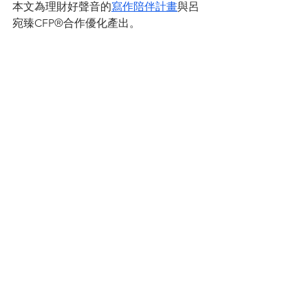
本文為理財好聲音的
寫作陪伴計畫
與呂
宛臻CFP®合作優化產出。
---
【作者】呂宛臻
│證書：CFP國際認證高級理財規劃顧
問、RFA退休理財規劃顧問、RFC 國際
認證財務顧問師暨不動產、信託、保
險、投資全方位15張金融專業證照
│專長：資產傳承、稅務規劃、婚姻財產
風險、不動產稅務規劃、退休金規劃、
保單健診分析 │IG：
臻愛練肖話
〔
理財顧問專屬社群
〕
│專為理財顧問成立的LINE社群。
│投資、理財、執業、顧問行銷等資訊分
享。歡迎加入，跟我們一起討論~
呂宛臻CFP®