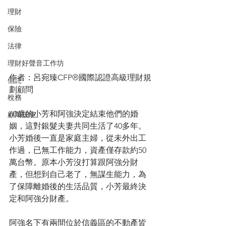
理財
保險
法律
理財好聲音工作坊
作者：呂宛臻CFP®國際認證高級理財規
信託
劃顧問
稅務
60歲的小芳和阿強決定結束他們的婚
顧問技能
姻，這對銀髮夫妻共同生活了40多年。
小芳婚後一直是家庭主婦，從未外出工
作過，已無工作能力，資產僅存款約50
萬台幣。原本小芳沒打算跟阿強分財
產，但想到自己老了，無謀生能力，為
了保障離婚後的生活品質，小芳最終決
定和阿強分財產。
阿強名下有兩間位於信義區的不動產皆