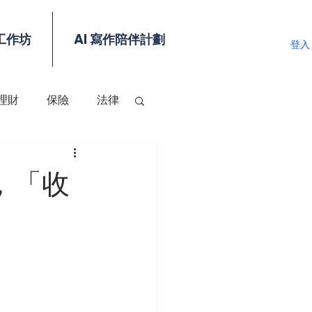
工作坊
AI 寫作陪伴計劃
登入
理財
保險
法律
，「收