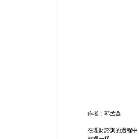
作者
：郭孟鑫
在理財諮詢的過程中
款機一樣。