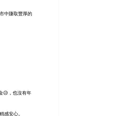
市中賺取豐厚的
金😥，也沒有年
稍感安心。