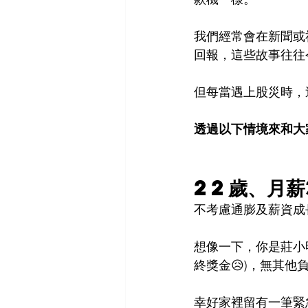
我們經常會在新聞或
回報，這些故事往往
但每當遇上股災時，
透過以下情境來和大
22歲、月薪
不考慮通膨及薪資成
想像一下，你是莊小
終獎金😥)，無其他
幸好家裡留有一筆緊