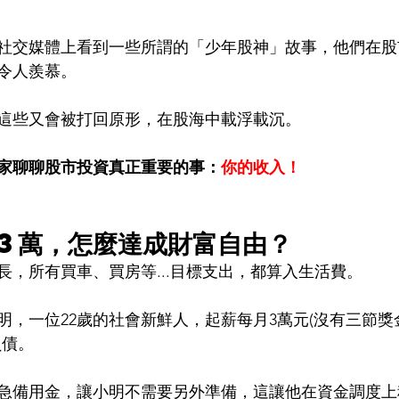
社交媒體上看到一些所謂的「少年股神」故事，他們在股
令人羨慕。
這些又會被打回原形，在股海中載浮載沉。
家聊聊股市投資真正重要的事：
你的收入！
3萬，怎麼達成財富自由？
長，所有買車、買房等...目標支出，都算入生活費。
明，一位22歲的社會新鮮人，起薪每月3萬元(沒有三節獎
負債。
急備用金，讓小明不需要另外準備，這讓他在資金調度上