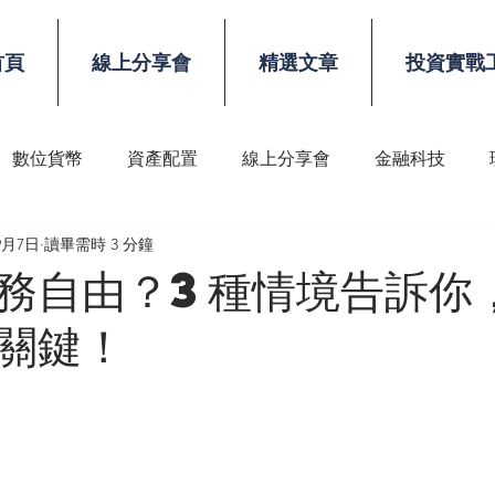
首頁
線上分享會
精選文章
投資實戰
數位貨幣
資產配置
線上分享會
金融科技
9月7日
讀畢需時 3 分鐘
稅務
顧問技能
務自由？3種情境告訴你
關鍵！