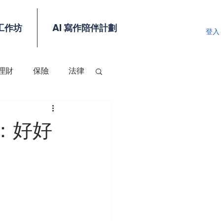
工作坊
AI 寫作陪伴計劃
登入
理財
保險
法律
：好好