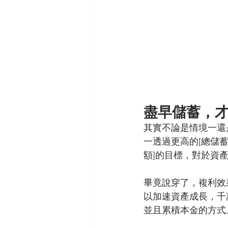
盡早儲蓄，
其實不論是情境一還
一透過更高的[總儲
額]的目標，對於資
畢竟說穿了，複利效
以加速資產成長，千
並且累積本金的方式