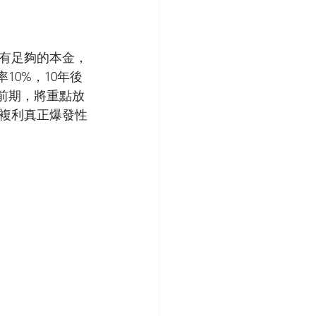
有足夠的本金，
10%，10年後
資前期，將重點放
複利真正爆發性