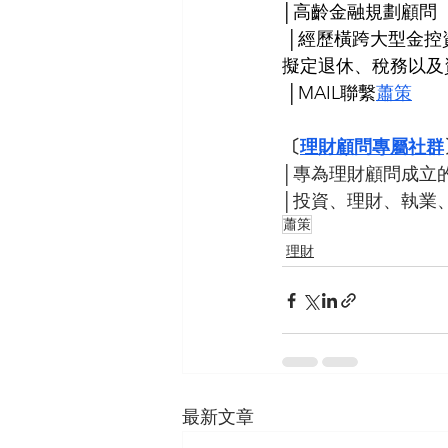
│高齡金融規劃顧問
 │經歷橫跨大型金控資產管理、財富管理以及專案管理區塊，善於個人與家庭進行風險管理，
擬定退休、稅務以及
 │MAIL聯繫
蕭策
〔
理財顧問專屬社群
│專為理財顧問成立的
│投資、理財、執業
蕭策
理財
最新文章