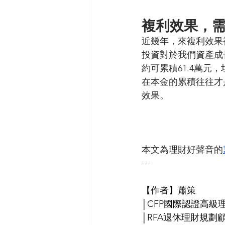
複利效果，
近幾年，來複利效果
投資對於我們資產成長
約可累積61.4萬
在本金的累積往往才
效果。
本文為理財好聲音的
---
【作者】蕭策 
│CFP國際認證高級
│RFA退休理財規劃顧