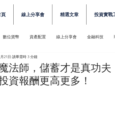
首頁
線上分享會
精選文章
投資實戰
數位貨幣
資產配置
線上分享會
金融科技
1月21日
讀畢需時 3 分鐘
稅務
顧問技能
魔法師，儲蓄才是真功夫
投資報酬更高更多！