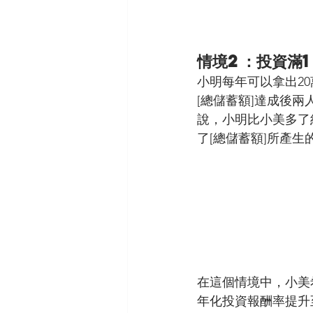
情境2：投資滿
小明每年可以拿出20
[總儲蓄額]達成後
說，小明比小美多了約37
了[總儲蓄額]所產生
在這個情境中，小美
年化投資報酬率提升至