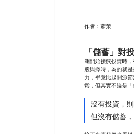
作者：蕭策
「儲蓄」對
剛開始接觸投資時，
股與擇時，為的就是
力，畢竟比起開源節
鬆，但其實不論是「
沒有投資，則
但沒有儲蓄，