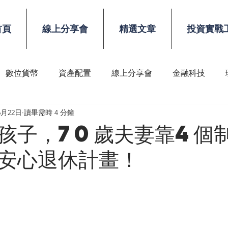
首頁
線上分享會
精選文章
投資實戰
數位貨幣
資產配置
線上分享會
金融科技
6月22日
讀畢需時 4 分鐘
稅務
顧問技能
孩子，70歲夫妻靠4個
安心退休計畫！