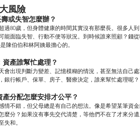
大風險
長壽或失智怎麼辦？
超過80歲，但身體健康的時間其實沒有那麼長。很多人
可能面臨失智、行動不便等狀況。到時候誰來照顧？錢從
都是陳伯伯和林阿姨最擔心的。
：資產誰幫忙處理？
天會出現判斷力變差、記憶模糊的情況，甚至無法自己處
，銀行帳戶、保單、房子、醫療決定，誰來幫忙處理呢？
：資產分配怎麼安排才公平？
感情不錯，但父母總是有自己的想法。像是希望某筆資金
怎麼分？如果沒有事先交代清楚，等他們不在了才來分遺
至失和。