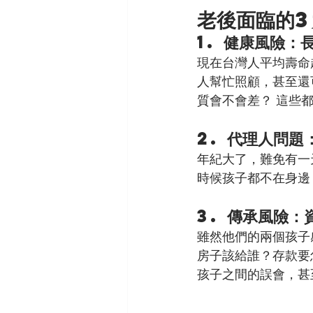
老後面臨的3
1. 健康風險：
現在台灣人平均壽命
人幫忙照顧，甚至還
質會不會差？ 這些
2. 代理人問題
年紀大了，難免有一
時候孩子都不在身邊
3. 傳承風險
雖然他們的兩個孩子
房子該給誰？存款要
孩子之間的誤會，甚