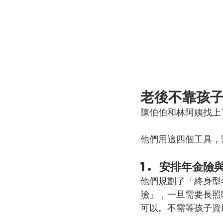
老後不靠孩
陳伯伯和林阿姨找上
他們用這四個工具，
1. 安排年金險
他們規劃了「終身型
險」，一旦需要長照
可以。不需等孩子資