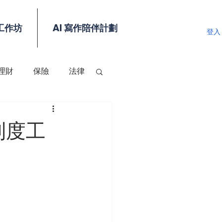
工作坊
AI 寫作陪伴計劃
登入
理財
保險
法律
制度工