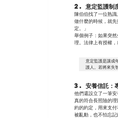
2. 意定監護
陳伯伯找了一位熟識
做什麼的時候，就先
定。」
舉個例子：如果突然
理。法律上有授權，
意定監護是讓成
護人。若將來失
3. 安養信託
他們還設立了一筆安
真的符合長照險的理
約的約定，用來支付
被亂動，也不怕忘記