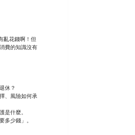
有亂花錢啊！但
消費的知識沒有
退休？
擇、風險如何承
護是什麼。
要多少錢」。