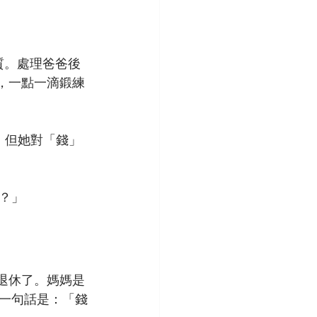
質。處理爸爸後
，一點一滴鍛練
。但她對「錢」
？」
退休了。媽媽是
一句話是：「錢