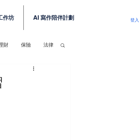
工作坊
AI 寫作陪伴計劃
登入
理財
保險
法律
習