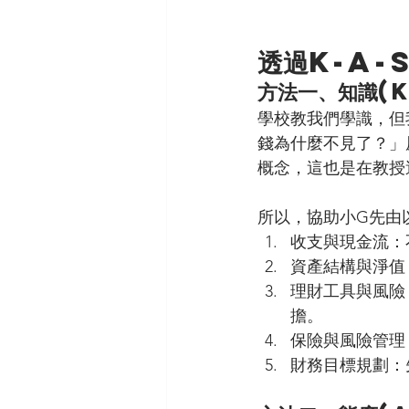
透過K-A-
方法一、知識(
學校教我們學識，但
錢為什麼不見了？」
概念，這也是在教授
所以，協助小G先由
收支與現金流：
資產結構與淨值
理財工具與風險
擔。
保險與風險管理
財務目標規劃：