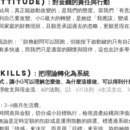
Attitude)：對金錢的責任與行動
結局，真正能啟動改變的，是我們的態度。當我們「有意
到自己要改變。小G最大的轉變，是她從「我應該」變成
與家庭的財務現狀，且願意承認過去的忽略，更願意現在
跟學員說的：「財務顧問可以陪跑，但能按下啟動鍵的只有自
有多快速，而我們只是適當的關懷與陪伴，這也在許多學
kills)：把理論轉化為系統
式，讓小G可以理解怎麼做、為什麼這樣做、可以得到什
收支與現金流 :  631法則。
(註 : 631法則 : 6生活支
：3~6個月生活費。
時間表與金額，切分成小目標執行，檢視資產結構與淨值
: 無論是定時定額的扣款或是運用指數的篩選。標透過系
都用「情感」來決定，而是用「目標」來安排。協助她能