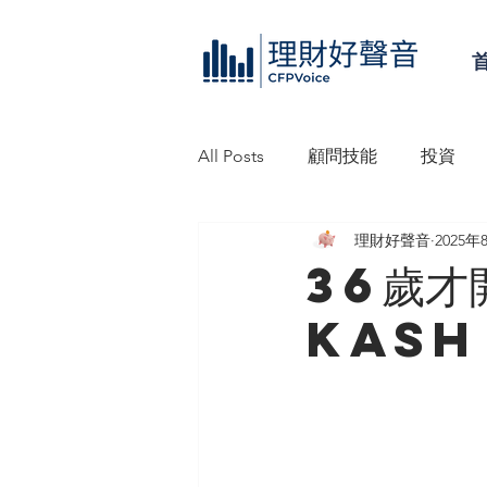
All Posts
顧問技能
投資
理財好聲音
2025年
理財好聲音工作坊
信託
36歲才
KASH