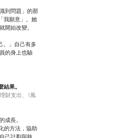
識到問題」的那
「我願意」。她
就開始改變。
己。」自己有多
員的身上也驗
麼結果。
出、3理財支出、1風
的成長。
統化的方法，協助
自己計劃與執