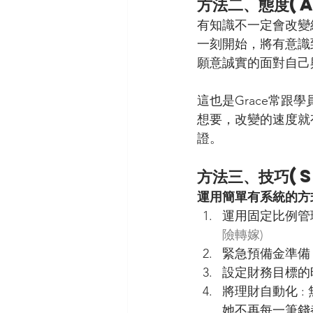
方法二、態度(
有知識不一定會改變
一刻開始，將有意識
願意誠實的面對自己
這也是Grace常
想要，改變的速度就
證。
方法三、技巧(S
運用簡單有系統的方
運用固定比例管理
險轉嫁)
緊急預備金準備
設定財務目標的
將理財自動化 
她不再每一筆錢