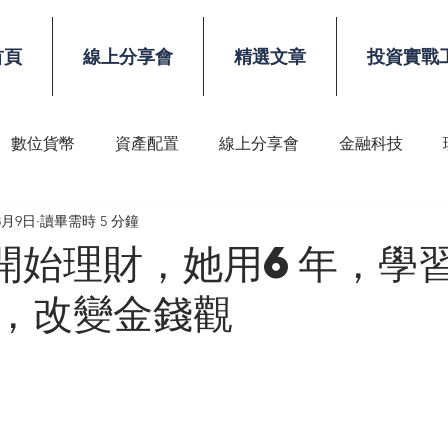
首頁
線上分享會
精選文章
投資實戰
數位貨幣
資產配置
線上分享會
金融科技
8月9日
讀畢需時 5 分鐘
稅務
顧問技能
開始理財，她用6年，學
，改變金錢觀