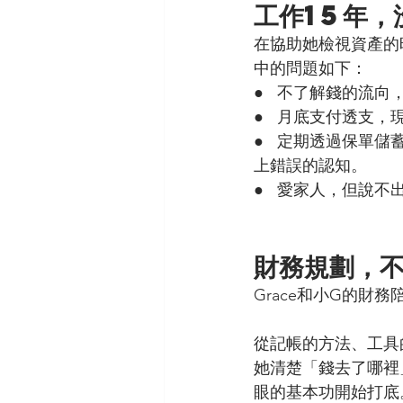
工作15年，
在協助她檢視資產的時
中的問題如下：
●   不了解錢的流
●   月底支付透
●   定期透過保
上錯誤的認知。
●   愛家人，但
財務規劃，
Grace和小G的
從記帳的方法、工具
她清楚「錢去了哪裡
眼的基本功開始打底