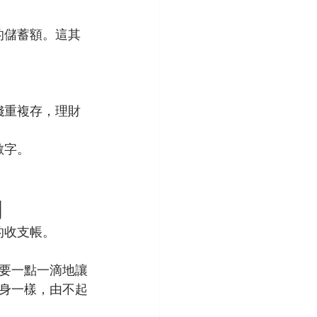
的儲蓄額。這其
錢重複存，理財
數字。
劃
的收支帳。
要一點一滴地讓
身一樣，由不起