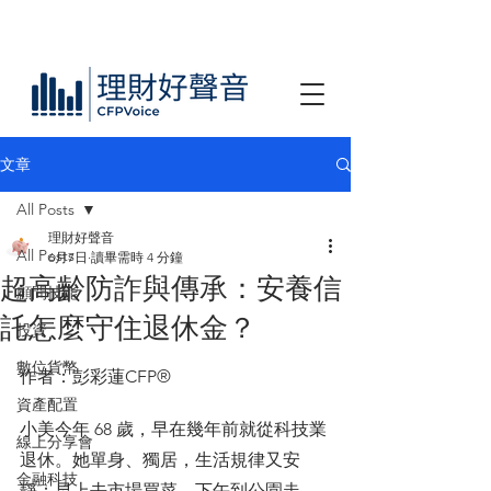
文章
All Posts
理財好聲音
All Posts
6月7日
讀畢需時 4 分鐘
超高齡防詐與傳承：安養信
顧問技能
託怎麼守住退休金？
投資
數位貨幣
作者：彭彩蓮CFP®
資產配置
小美今年 68 歲，早在幾年前就從科技業
線上分享會
退休。她單身、獨居，生活規律又安
金融科技
靜：早上去市場買菜，下午到公園走