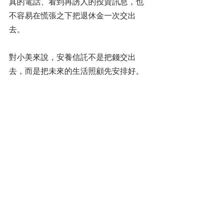
真的電話、看到再誘人的投資訊息，也
不容易在慌張之下把退休金一次交出
去。
對小美來說，安養信託不是把錢交出
去，而是把未來的生活照顧先安排好。
三步驟開始執行
盤點資產與現金流
把存款、定存、保單（解約金/滿期
金/年金給付）、股票基金、不動產
（自住/出租）、以及退休金或其他
一次性給付，列成一張清單：哪一
筆最容易被動用？哪一筆是未來生