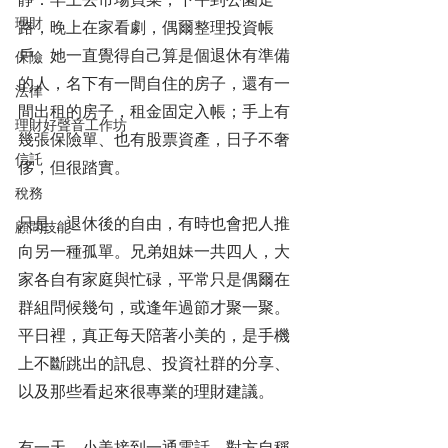
理財
路，晚上在家看劇，偶爾整理投資帳
戶。她一直覺得自己算是個退休有準備
保險
的人，名下有一間自住的房子，還有一
法律
間出租的房子，租金固定入帳；手上有
理財好聲音工作坊
幾張保險單、也有股票資產，日子不奢
信託
侈，但很踏實。
稅務
只是，退休後的自由，有時也會把人推
顧問技能
向另一種孤單。兄弟姐妹一共四人，大
家各自有家庭與忙碌，平常只是偶爾在
群組問候幾句，或逢年過節才聚一聚。
平日裡，真正每天陪著小美的，是手機
上不斷跳出的訊息、投資社群的分享、
以及那些看起來很專業的理財建議。
有一天，小美接到一通電話，對方自稱