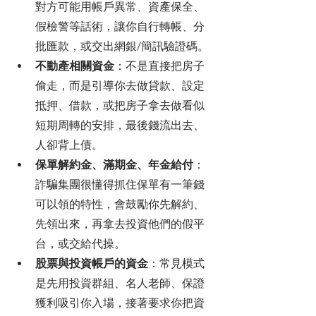
對方可能用帳戶異常、資產保全、
假檢警等話術，讓你自行轉帳、分
批匯款，或交出網銀/簡訊驗證碼。
不動產相關資金
：不是直接把房子
偷走，而是引導你去做貸款、設定
抵押、借款，或把房子拿去做看似
短期周轉的安排，最後錢流出去、
人卻背上債。
保單解約金、滿期金、年金給付
：
詐騙集團很懂得抓住保單有一筆錢
可以領的特性，會鼓勵你先解約、
先領出來，再拿去投資他們的假平
台，或交給代操。
股票與投資帳戶的資金
：常見模式
是先用投資群組、名人老師、保證
獲利吸引你入場，接著要求你把資