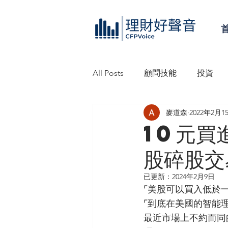
All Posts
顧問技能
投資
麥道森
2022年2月1
理財好聲音工作坊
信託
10元買
股碎股交
已更新：
2024年2月9日
⌜美股可以買入低於
⌜到底在美國的智能理
最近市場上不約而同