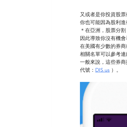
又或者是你投資股票後，選擇
你也可能因為股利進
＊在亞洲，股票分割
因此導致你沒有機會
在美國有少數的券商或者F
相關名單可以參考連
一般來說，這些券商
代號：
DIS.us
 ）。