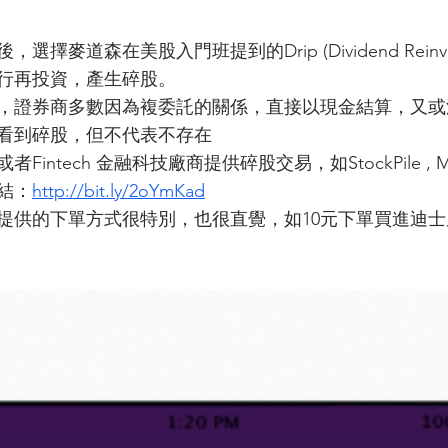
麥道森在美股入門班提到的Drip (Dividend Reinvestm
行再投資，產生碎股。
，證券商多數因為複委託的關係，直接以現金結算，又或沒
看到碎股，但不代表不存在
intech 金融科技廠商提供碎股交易，如StockPile , Mo
結：
http://bit.ly/2oYmKad
提供的下單方式很特別，也很直覺，如10元下單買進迪