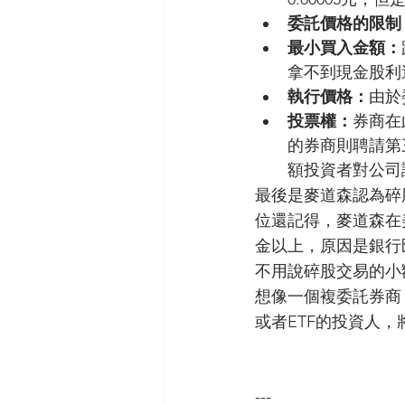
委託價格的限制
最小買入金額：
拿不到現金股利
執行價格：
由於
投票權：
券商在
的券商則聘請第
額投資者對公司
最後是麥道森認為碎
位還記得，麥道森在
金以上，原因是銀行
不用說碎股交易的小
想像一個複委託券商
或者ETF的投資人
---