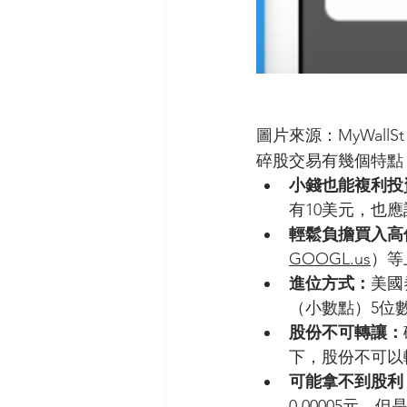
圖片來源：MyWallSt
碎股交易有幾個特點
小錢也能複利投
有10美元，也
輕鬆負擔買入高
GOOGL.us
）等
進位方式：
美國
（小數點）5位
股份不可轉讓：
下，股份不可以
可能拿不到股利
0.00005元