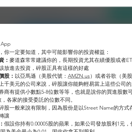
 App
，你一定要知道，其中可能影響你的投資權益：
資：
麥道森常常建議你的，長期投資尤其在績優股或者ET
應該放進去投資，碎股正具有這樣的好處
價股：
以亞馬遜（美股代號：
AMZN.us
）或者谷歌（美
上千美元的公司來說，碎股讓你能夠輕易當上這些公司的
券商有提供小數點5-8位數等等，也就是說你的買進股數可以是
數，各家的接受委託的位數不同。
碎股一般來說有限制，因為股份是以Street Name的方
轉讓
：
假設你持有0.00005股的蘋果，如果公司發放股利1元
，但是因為美金最小為0.01，因此你拿不到股利。