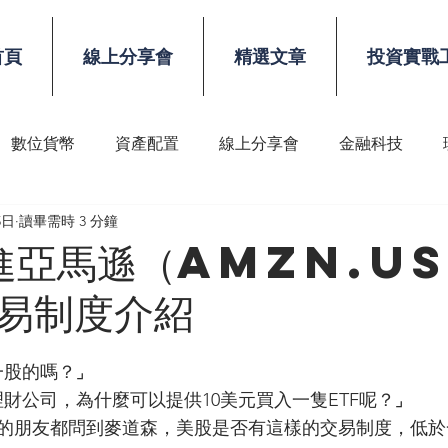
首頁
線上分享會
精選文章
投資實戰
數位貨幣
資產配置
線上分享會
金融科技
5日
讀畢需時 3 分鐘
稅務
顧問技能
進亞馬遜（AMZN.u
易制度介紹
一股的嗎？⌟
財公司，為什麼可以提供10美元買入一隻ETF呢？⌟
的朋友都問到麥道森，美股是否有這樣的交易制度，低於