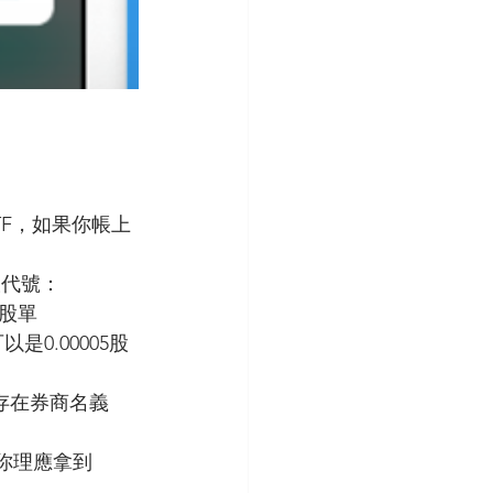
F，如果你帳上
股代號：
股單
0.00005股
式存在券商名義
，你理應拿到