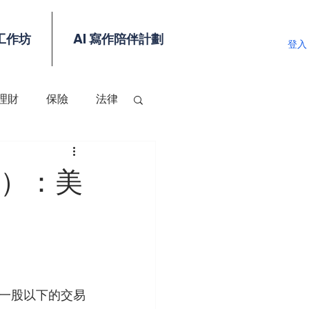
工作坊
AI 寫作陪伴計劃
登入
理財
保險
法律
s）：美
一股以下的交易