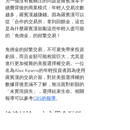
另一個沒有被關注的問題是羅賓漢零手
續費背後的商業模式：年輕人交易次數
越多，羅賓漢越賺錢。因為羅賓漢可以
從「合作的交易所」拿到回饋金，這也
是為什麼羅賓漢鼓勵這些年輕人盡可能
的「免佣金」的頻繁交易！
免佣金的頻繁交易，不可避免帶來投資
虧損，而且金額可能相當巨大，尤其是
進行更加複雜的美股選擇權交易。一位
名為Alex Kearns的年輕投資者因為使用
羅賓漢的交易介面，對於美股選擇權的
數據背後意涵不了解，無法面對鉅額的
「未實現損失」，選擇結束生命。相關
報導可以參考
CBS的報導
。
快速結論：小心用金融科
技包裝的陷阱！