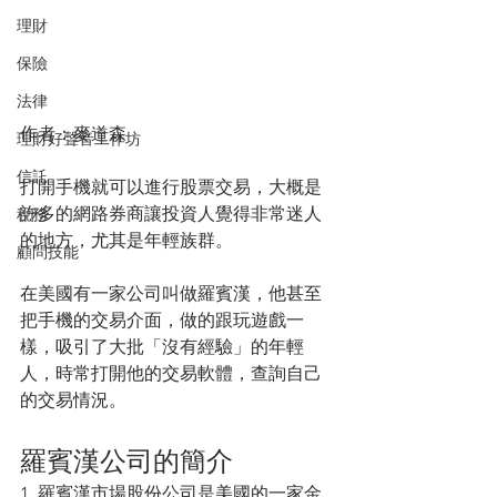
理財
保險
法律
作者：麥道森
理財好聲音工作坊
信託
打開手機就可以進行股票交易，大概是
許多的網路券商讓投資人覺得非常迷人
稅務
的地方，尤其是年輕族群。
顧問技能
在美國有一家公司叫做羅賓漢，他甚至
把手機的交易介面，做的跟玩遊戲一
樣，吸引了大批「沒有經驗」的年輕
人，時常打開他的交易軟體，查詢自己
的交易情況。
羅賓漢公司的簡介
1. 羅賓漢市場股份公司是美國的一家金