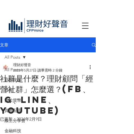
文章
All Posts
理財好聲音
All Posts
2023年5月27日
讀畢需時 2 分鐘
社群是什麼？理財顧問「經
顧問技能
營社群」怎麼選？(FB、
投資
IG、LINE、
數位貨幣
Youtube)
資產配置
已更新：
2024年2月9日
線上分享會
金融科技