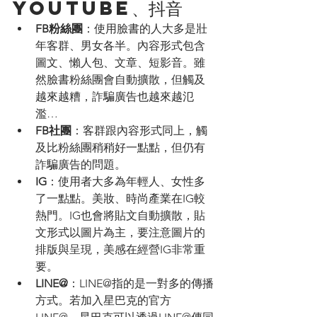
Youtube、抖音
FB粉絲團
：使用臉書的人大多是壯
年客群、男女各半。內容形式包含
圖文、懶人包、文章、短影音。雖
然臉書粉絲團會自動擴散，但觸及
越來越糟，詐騙廣告也越來越氾
濫…
FB社團
：客群跟內容形式同上，觸
及比粉絲團稍稍好一點點，但仍有
詐騙廣告的問題。
IG
：使用者大多為年輕人、女性多
了一點點。美妝、時尚產業在IG較
熱門。IG也會將貼文自動擴散，貼
文形式以圖片為主，要注意圖片的
排版與呈現，美感在經營IG非常重
要。
LINE@
：LINE@指的是一對多的傳播
方式。若加入星巴克的官方