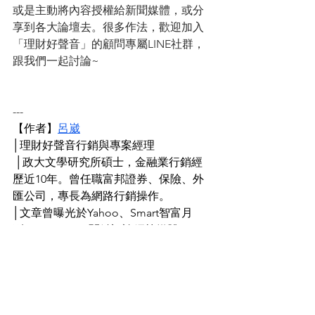
或是主動將內容授權給新聞媒體，或分
享到各大論壇去。很多作法，歡迎加入
「理財好聲音」的顧問專屬LINE社群，
跟我們一起討論~
---
【作者】
呂崴
│理財好聲音行銷與專案經理
 │政大文學研究所碩士，金融業行銷經
歷近10年。曾任職富邦證券、保險、外
匯公司，專長為網路行銷操作。 
│文章曾曝光於Yahoo、Smart智富月
刊、CMoney、關鍵評論網等媒體。
〔
理財顧問專屬社群
〕
│
專為理財顧問成立的LINE社群。
│
投資、理財、執業、顧問行銷等資訊分
享。歡迎加入，跟我們一起討論~