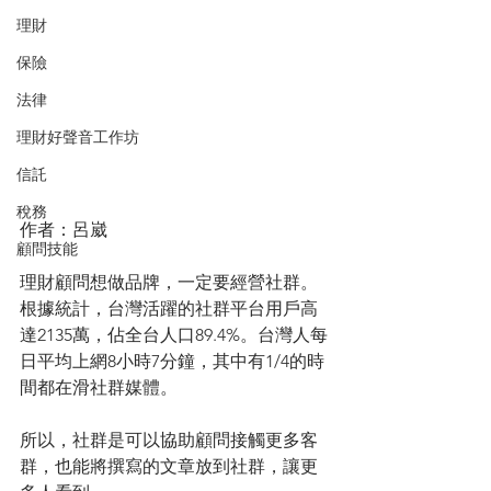
理財
保險
法律
理財好聲音工作坊
信託
稅務
作者：呂崴
顧問技能
理財顧問想做品牌，一定要經營社群。
根據統計，台灣活躍的社群平台用戶高
達2135萬，佔全台人口89.4%。台灣人每
日平均上網8小時7分鐘，其中有1/4的時
間都在滑社群媒體。
所以，社群是可以協助顧問接觸更多客
群，也能將撰寫的文章放到社群，讓更