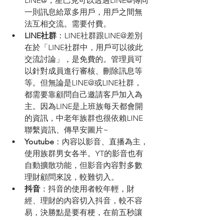
LINE@，星巴克可以透過LINE@傳同
一則訊息給眾多用戶，用戶之間無
法互相交流。需要付費。
LINE社群
：LINE社群跟LINE@差別
在於「LINE社群中，用戶可以彼此
交流討論」，是免費的。管理員可
以針對成員進行審核、刪除訊息等
等。但無論是LINE@或LINE社群，
都需要靠顧問自己邀請客戶加入為
主。因為LINE是上班族每天都會開
的資訊，中老年族群也很依賴LINE
聯繫資訊、傳早安圖片~
Youtube
：內容以影音、直播為主，
使用族群男女各半。YT的影音也有
自動擴散功能，但影音內容對多數
理財顧問來說，較難切入。
抖音
：抖音的使用者較年輕，財
經、理財的內容切入抖音，較不容
易，決勝點是要有梗，在前五秒讓