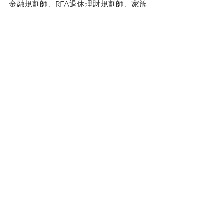
金融規劃師、RFA退休理財規劃師、家族
信託規劃師 │專長：風險管理、退休金
規劃、財富傳承規劃、高齡金融
│統一保險經紀人(股)公司總經理
 │
徐采蘩
 網站
〔
理財顧問專屬社群
〕
│專為理財顧問成立的LINE社群。
徐采蘩
保險
查看全部
最新文章