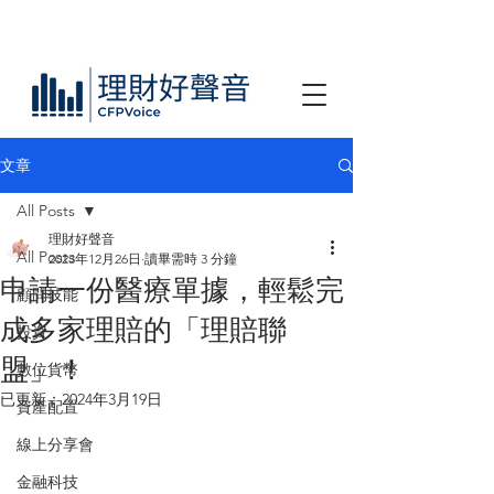
文章
All Posts
理財好聲音
All Posts
2023年12月26日
讀畢需時 3 分鐘
申請一份醫療單據，輕鬆完
顧問技能
成多家理賠的「理賠聯
投資
盟」！
數位貨幣
已更新：
2024年3月19日
資產配置
線上分享會
金融科技