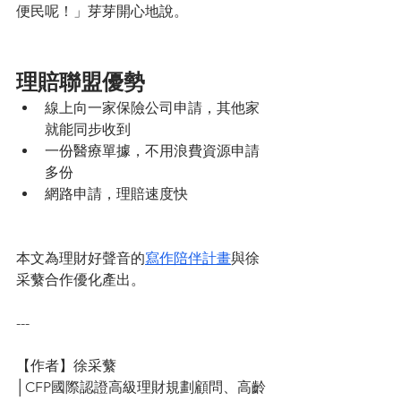
便民呢！」芽芽開心地說。
理賠聯盟優勢
線上向一家保險公司申請，其他家
就能同步收到
一份醫療單據，不用浪費資源申請
多份
網路申請，理賠速度快
本文為理財好聲音的
寫作陪伴計畫
與徐
采蘩合作優化產出。
---
【作者】徐采蘩
│CFP國際認證高級理財規劃顧問、高齡