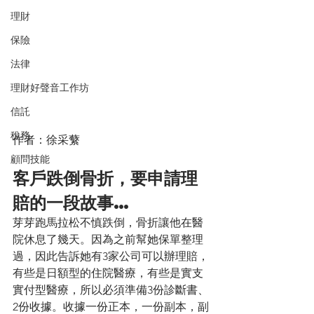
理財
保險
法律
理財好聲音工作坊
信託
稅務
作者：徐采蘩
顧問技能
客戶跌倒骨折，要申請理
賠的一段故事…
芽芽跑馬拉松不慎跌倒，骨折讓他在醫
院休息了幾天。因為之前幫她保單整理
過，因此告訴她有3家公司可以辦理賠，
有些是日額型的住院醫療，有些是實支
實付型醫療，所以必須準備3份診斷書、
2份收據。收據一份正本，一份副本，副