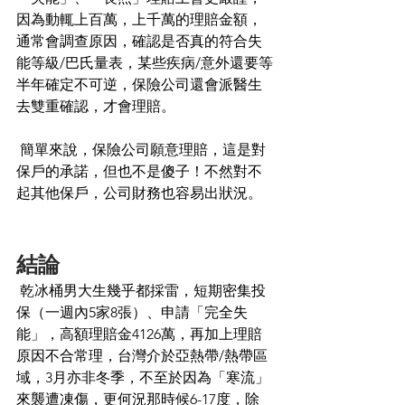
因為動輒上百萬，上千萬的理賠金額，
通常會調查原因，確認是否真的符合失
能等級/巴氏量表，某些疾病/意外還要等
半年確定不可逆，保險公司還會派醫生
去雙重確認，才會理賠。
 簡單來說，保險公司願意理賠，這是對
保戶的承諾，但也不是傻子！不然對不
起其他保戶，公司財務也容易出狀況。
結論
 乾冰桶男大生幾乎都採雷，短期密集投
保（一週內5家8張）、申請「完全失
能」，高額理賠金4126萬，再加上理賠
原因不合常理，台灣介於亞熱帶/熱帶區
域，3月亦非冬季，不至於因為「寒流」
來襲遭凍傷，更何況那時候6-17度，除