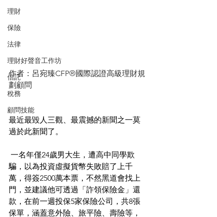
理財
保險
法律
理財好聲音工作坊
作者：呂宛臻CFP®國際認證高級理財規
信託
劃顧問
稅務
顧問技能
最近最毀人三觀、最震撼的新聞之一莫
過於此新聞了。
 一名年僅24歲男大生，遭高中同學欺
騙，以為投資虛擬貨幣失敗賠了上千
萬，得簽2500萬本票，不然黑道會找上
門，並建議他可透過「詐領保險金」還
款，在前一週投保5家保險公司，共8張
保單，涵蓋意外險、旅平險、壽險等，