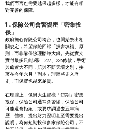
我們而言也需要越保越多樣，才能有相
對完善的保障。
1.保險公司會警惕密「密集投
保」
政府擔心保險公司垮台，也開始祭出相
關規定，希望保險回歸「損害填補」原
則，而非靠保險理賠賺大錢。先從實支
實付最多只能3張，227、226條款，手術
與處置大不同，賠與不賠天壤之別，接
著在今年六月「副本」理賠將走入歷
史，而保費也越來越貴。
在理賠上，像男大生那樣「短期」密集
投保，保險公司通常會警惕，保險公司
可能還會拒絕，或要求調過去五年病
歷、體檢、提出財力證明甚至需要提出
說明，為何短期投保多家保險公司，不