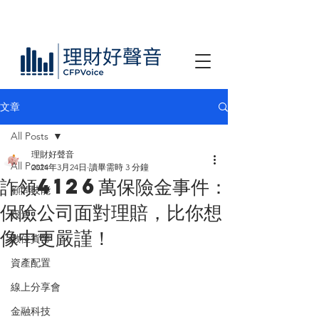
文章
All Posts
理財好聲音
All Posts
2024年3月24日
讀畢需時 3 分鐘
詐領4126萬保險金事件：
顧問技能
保險公司面對理賠，比你想
投資
像中更嚴謹！
數位貨幣
資產配置
線上分享會
金融科技