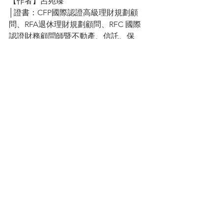
【作者】呂宛臻
│證書：CFP國際認證高級理財規劃顧
問、RFA退休理財規劃顧問、RFC 國際
認證財務顧問師暨不動產、信託、保
險、投資全方位15張金融專業證照
│專長：資產傳承、稅務規劃、婚姻財產
風險、不動產稅務規劃、退休金規劃、
保單健診分析 │IG：
臻愛練肖話
〔
理財顧問專屬社群
〕
│專為理財顧問成立的LINE社群。
│投資、理財、執業、顧問行銷等資訊分
享。歡迎加入，跟我們一起討論~
呂宛臻CFP®
保險