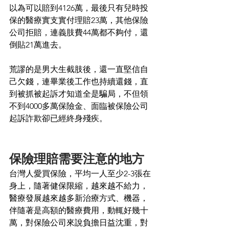
以為可以賠到4126萬，最後只有兒時投
保的醫療實支實付理賠23萬，其他保險
公司拒賠，連義肢費44萬都不夠付，還
倒貼21萬進去。
荒謬的是男大生截肢後，還一直堅信自
己欠錢，連畢業後工作也持續還錢，直
到被抓被起訴才知道全是騙局，不但領
不到4000多萬保險金、面臨被保險公司
起訴詐欺卻已經終身殘疾。
保險理賠需要注意的地方
台灣人愛買保險，平均一人至少2-3張在
身上，隨著健保限縮，越來越不給力，
醫療發展越來越多新治療方式、機器，
伴隨著是高額的醫療費用，動輒好幾十
萬，對保險公司來說負擔日益沈重，對