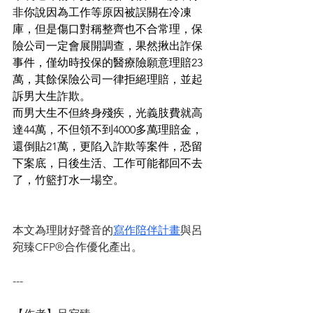
非你說因為工作等原因被誤關在冷凍
庫，但是傷口對稱整齊也不合常理，保
險公司一定會展開調查，果然揪出詐保
事件，僅幼時投保的醫療險願意理賠23
萬，其餘保險公司一律拒絕理賠，並起
訴男大生詐欺。
而男大生不但終身殘疾，光義肢費就高
達44萬，不但領不到4000多萬理賠金，
還倒貼21萬，更陷入詐欺等案件，恐留
下案底，日後生活、工作可能都回不去
了，竹籃打水一場空。
本文為理財好聲音的
寫作陪伴計畫
與
呂
宛臻CFP®
合作優化產出。
---