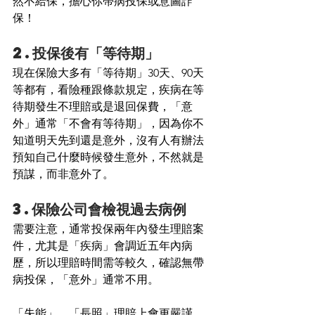
然不給保，擔心你帶病投保或意圖詐
保！
2.投保後有「等待期」
現在保險大多有「等待期」30天、90天
等都有，看險種跟條款規定，疾病在等
待期發生不理賠或是退回保費，「意
外」通常「不會有等待期」，因為你不
知道明天先到還是意外，沒有人有辦法
預知自己什麼時候發生意外，不然就是
預謀，而非意外了。
3.保險公司會檢視過去病例
需要注意，通常投保兩年內發生理賠案
件，尤其是「疾病」會調近五年內病
歷，所以理賠時間需等較久，確認無帶
病投保，「意外」通常不用。
「失能」、「長照」理賠上會更嚴謹，