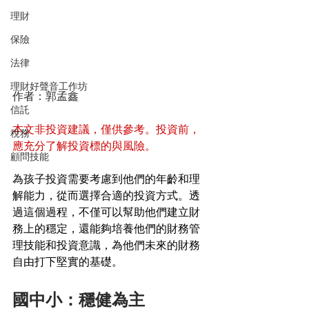
理財
保險
法律
理財好聲音工作坊
作者：郭孟鑫
信託
本文非投資建議，僅供參考。投資前，
稅務
應充分了解投資標的與風險。
顧問技能
為孩子投資需要考慮到他們的年齡和理
解能力，從而選擇合適的投資方式。透
過這個過程，不僅可以幫助他們建立財
務上的穩定，還能夠培養他們的財務管
理技能和投資意識，為他們未來的財務
自由打下堅實的基礎。
國中小：穩健為主