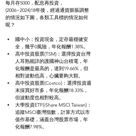
每月存5000，配息再投資，
(2006~2024)18年後，經過通貨膨脹調整
的情況如下圖，各類工具標的情況如何
呢？
國中小：投資現金，定存最穩健安
全，幾乎0風險，年化報酬1.38%。
高中投資股票(TSM)：選擇投資台灣
人耳熟能詳的護國神山台積電，年
化報酬是最高的，達到19.66%，但
相對波動也高，心臟要夠大顆。
高中投資股票(Costco)：選擇投資週
末採買好市多，年化報酬18.33%，
但波動度也相對較高。
大學投資ETF(iShare MSCI Taiwan)：
追蹤MSCI臺灣指數，計算方式以市
值作基礎，涵蓋台灣股票市場，年
化報酬7.98%。