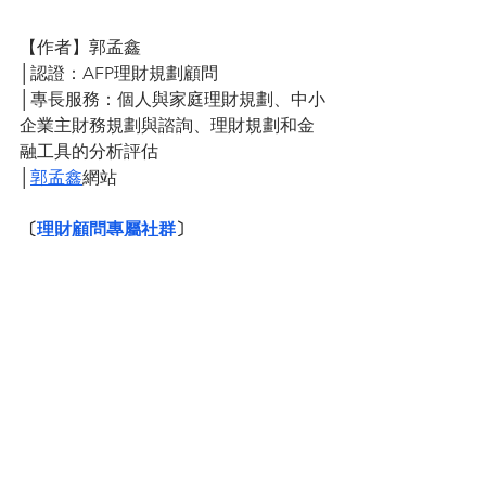
【作者】郭孟鑫
│認證：AFP理財規劃顧問
│專長服務：個人與家庭理財規劃、中小
企業主財務規劃與諮詢、理財規劃和金
融工具的分析評估
│
郭孟鑫
網站
〔
理財顧問專屬社群
〕
│專為理財顧問成立的LINE社群。
│投資、理財、執業、顧問行銷等資訊分
享。歡迎加入，跟我們一起討論~
郭孟鑫
投資
理財