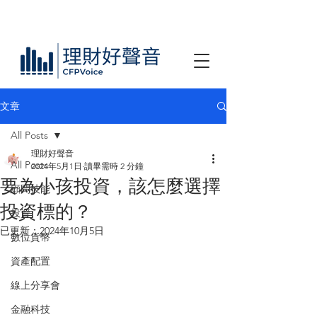
文章
All Posts
理財好聲音
All Posts
2024年5月1日
讀畢需時 2 分鐘
要為小孩投資，該怎麼選擇
顧問技能
投資標的？
投資
已更新：
2024年10月5日
數位貨幣
資產配置
線上分享會
金融科技