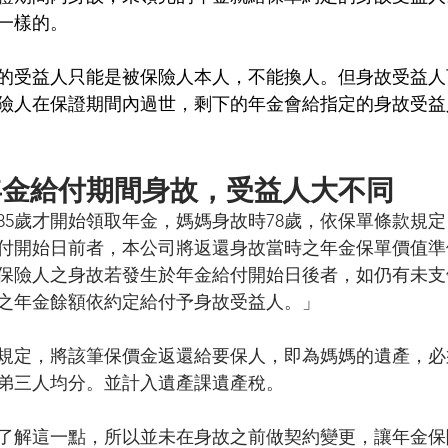
一樣的。
的受益人只能是被保險人本人，不能換人。但身故受益人
險人在保證期間內過世，剩下的年金會給指定的身故受益
年金給付期間身故，受益人大不同
85歲才開始領取年金，媽媽身故時78歲，依保單條款規
付開始日前者，本公司將返還身故當時之年金保單價值準
保險人之身故若發生於年金給付開始日後者，如仍有未支
之年金餘額依約定給付予身故受益人。」
規定，將該筆保價金返還給要保人，即為媽媽的遺產，必
弟三人均分。並計入遺產課遺產稅。
了解這一點，所以並未在身故之前做契約變更，讓年金保