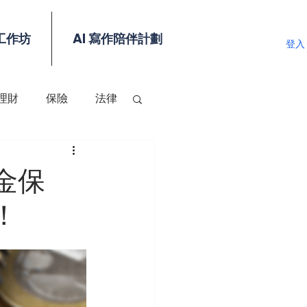
工作坊
AI 寫作陪伴計劃
登入
理財
保險
法律
金保
！