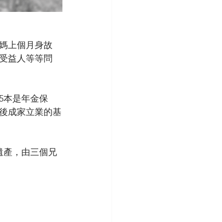
媽上個月身故
故受益人等等問
5本是年金保
後成家立業的基
遺產，由三個兄