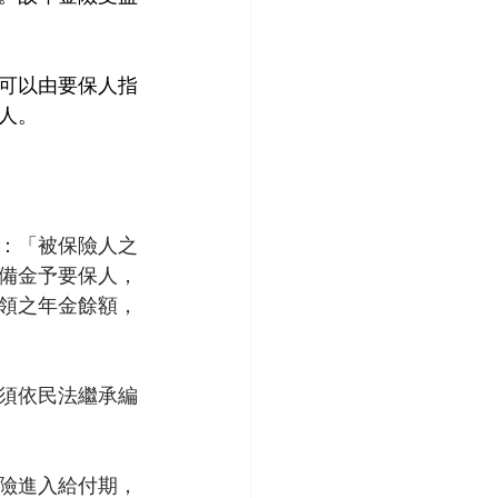
可以由要保人指
人。
定：「被保險人之
備金予要保人，
領之年金餘額，
須依民法繼承編
險進入給付期，