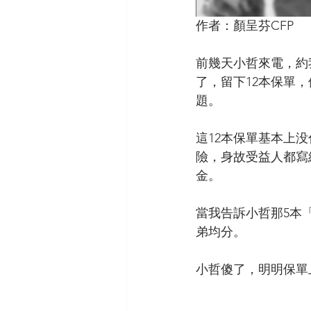
作者：顏呈芬CFP
前幾天小哲來電，約
了，留下12本保單
題。
這12本保單基本上
險，身故受益人都寫
金。
當我告訴小哲那5本
弟均分。
小哲傻了，明明保單