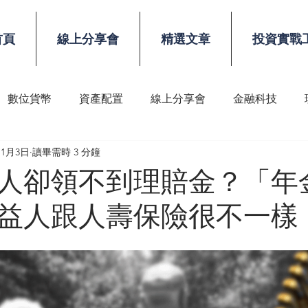
首頁
線上分享會
精選文章
投資實戰
數位貨幣
資產配置
線上分享會
金融科技
11月3日
讀畢需時 3 分鐘
稅務
顧問技能
人卻領不到理賠金？「年
益人跟人壽保險很不一樣