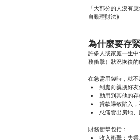
「大部分的人沒有應急錢
自動理財法⟫
為什麼要存
許多人或家庭一生中
務衝擊）狀況恢復的
在急需用錢時，就不
到處向親朋好友
動用到其他的存
貸款導致陷入，
忍痛賣出房地、股
財務衝擊包括：
收入衝擊：失業