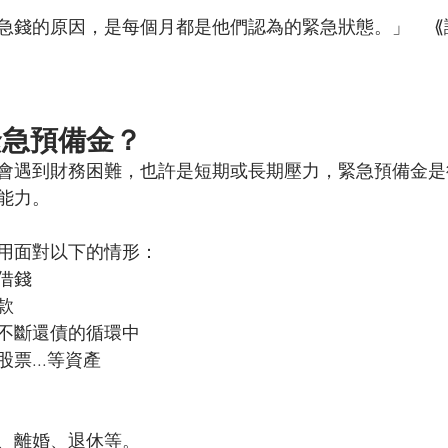
的原因，是每個月都是他們認為的緊急狀態。」	⟪讓錢為你工作的
緊急預備金？
會遇到財務困難，也許是短期或長期壓力，緊急預備金是
能力。
用面對以下的情形：
借錢
款
不斷還債的循環中
票...等資產
、離婚、退休等。