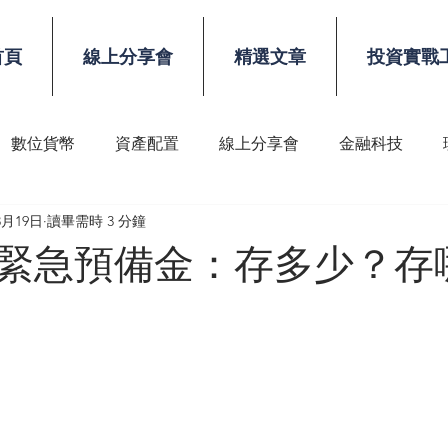
首頁
線上分享會
精選文章
投資實戰
數位貨幣
資產配置
線上分享會
金融科技
3月19日
讀畢需時 3 分鐘
稅務
顧問技能
緊急預備金：存多少？存