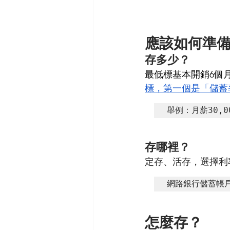
應該如何準
存多少？
最低標基本開銷6個
標，第一個是「儲蓄
舉例：月薪30,0
存哪裡？
定存、活存，選擇利
網路銀行儲蓄帳
怎麼存？