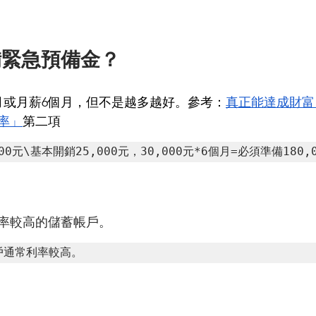
備緊急預備金？
月或月薪6個月，但不是越多越好。參考：
真正能達成財富
率」
第二項
00元\基本開銷25,000元，30,000元*6個月=必須準備180,
率較高的儲蓄帳戶。
戶通常利率較高。