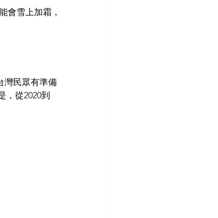
能會雪上加霜，
的台灣民眾有準備
，從2020到