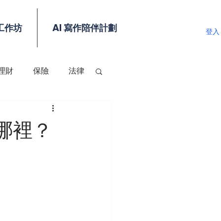
工作坊
AI 寫作陪伴計劃
登入
理財
保險
法律
哪裡？