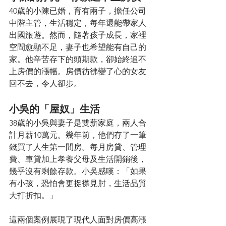
40歲的小陳已婚，育有兩子，擔任公司
中階主管，生活穩定，每年還能帶家人
出國旅遊。然而，隨著孩子成長，家裡
空間愈顯不足，妻子也希望能有自己的
家。他辛苦存下的頭期款，卻始終追不
上房價的漲幅。房價彷彿變了心的女友
回不去，令人卻步。
小吳的「屋奴」生活
38歲的小吳與妻子是雙薪家庭，兩人合
計月薪10萬元。幾年前，他們存了一筆
錢買了人生第一間房。每月房貸、管理
費、車貸加上孝養父母及生活開銷後，
幾乎沒有剩餘存款。小吳感嘆：「如果
有小孩，恐怕會更捉襟見肘，生活品質
大打折扣。」
這兩個案例展現了現代人面對房價高漲