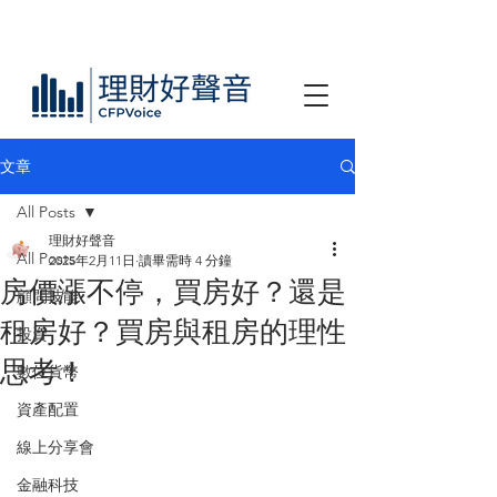
文章
All Posts
理財好聲音
All Posts
2025年2月11日
讀畢需時 4 分鐘
房價漲不停，買房好？還是
顧問技能
租房好？買房與租房的理性
投資
思考！
數位貨幣
資產配置
線上分享會
金融科技