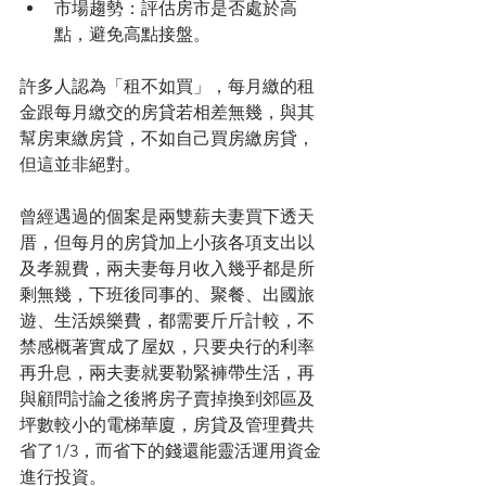
市場趨勢：評估房市是否處於高
點，避免高點接盤。
許多人認為「租不如買」，每月繳的租
金跟每月繳交的房貸若相差無幾，與其
幫房東繳房貸，不如自己買房繳房貸，
但這並非絕對。
曾經遇過的個案是兩雙薪夫妻買下透天
厝，但每月的房貸加上小孩各項支出以
及孝親費，兩夫妻每月收入幾乎都是所
剩無幾，下班後同事的、聚餐、出國旅
遊、生活娛樂費，都需要斤斤計較，不
禁感概著實成了屋奴，只要央行的利率
再升息，兩夫妻就要勒緊褲帶生活，再
與顧問討論之後將房子賣掉換到郊區及
坪數較小的電梯華廈，房貸及管理費共
省了1/3，而省下的錢還能靈活運用資金
進行投資。