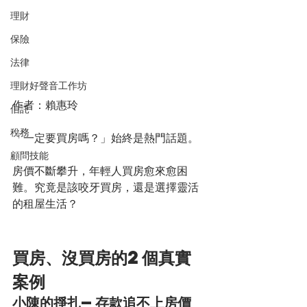
理財
保險
法律
理財好聲音工作坊
作者：賴惠玲
信託
稅務
「一定要買房嗎？」始終是熱門話題。
顧問技能
房價不斷攀升，年輕人買房愈來愈困
難。究竟是該咬牙買房，還是選擇靈活
的租屋生活？
買房、沒買房的2個真實
案例
小陳的掙扎—存款追不上房價