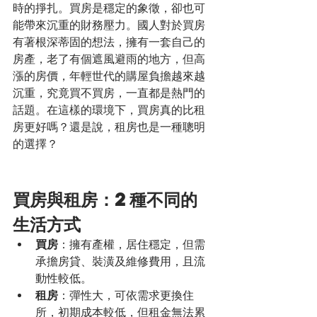
時的掙扎。買房是穩定的象徵，卻也可
能帶來沉重的財務壓力。國人對於買房
有著根深蒂固的想法，擁有一套自己的
房產，老了有個遮風避雨的地方，但高
漲的房價，年輕世代的購屋負擔越來越
沉重，究竟買不買房，一直都是熱門的
話題。在這樣的環境下，買房真的比租
房更好嗎？還是說，租房也是一種聰明
的選擇？
買房與租房：2種不同的
生活方式
買房
：擁有產權，居住穩定，但需
承擔房貸、裝潢及維修費用，且流
動性較低。
租房
：彈性大，可依需求更換住
所，初期成本較低，但租金無法累