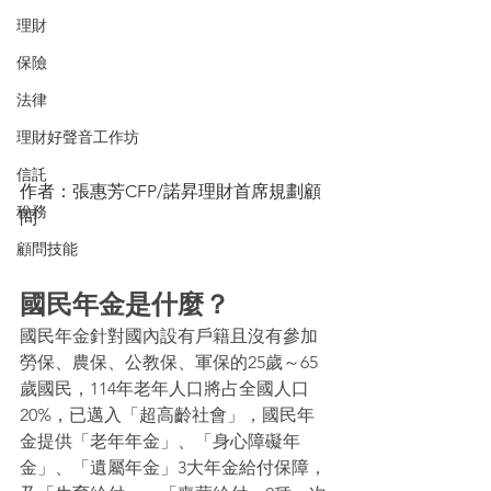
理財
保險
法律
理財好聲音工作坊
信託
作者：張惠芳CFP/諾昇理財首席規劃顧
稅務
問
顧問技能
國民年金是什麼？
國民年金針對國內設有戶籍且沒有參加
勞保、農保、公教保、軍保的25歲～65
歲國民，114年老年人口將占全國人口
20%，已邁入「超高齡社會」，國民年
金提供「老年年金」、「身心障礙年
金」、「遺屬年金」3大年金給付保障，