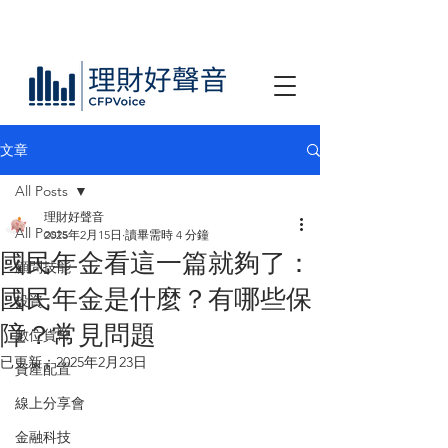
文章
All Posts
理財好聲音
All Posts
2025年2月15日
讀畢需時 4 分鐘
國民年金看這一篇就夠了：
顧問技能
國民年金是什麼？有哪些保
投資
障？常見問題
數位貨幣
已更新：
2025年2月23日
資產配置
線上分享會
金融科技