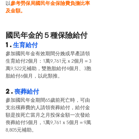
以
參考勞保局國民年金保險費負擔比率
及金額。
國民年金的５種保險給付
1.
生育給付
參加國民年金有效期間分娩或早產請領
生育給付2個月：1萬9,761元ｘ2個月＝3
萬9,522元補助，雙胞胎給付4個月、3胞
胎給付6個月，以此類推。
2.
喪葬給付
參加國民年金期間65歲前死亡時，可由
支出殯葬費的人請領喪葬給付，給付金
額是按死亡當月之月投保金額一次發給
喪葬給付5個月，1萬9,761ｘ5個月＝9萬
8,805元補助。