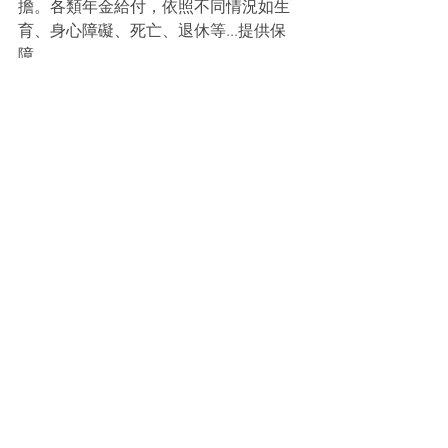
擔。各類年金給付，依照不同情況如生
育、身心障礙、死亡、退休等...提供保
障。
國民年金不僅保障基本生活需求，確保
未來的財務安全與生活品質，充分利用
國民年金制度，協助個人和家庭建立起
有效的保障網絡，讓生活更無後顧之
憂。
本文為理財好聲音-
寫作陪伴計劃
與張惠
芳CFP合作優化產出。
－－－
【作者】張惠芳CFP/諾昇理財首席規劃
顧問
│證書：CFP國際認證高級理財規劃顧