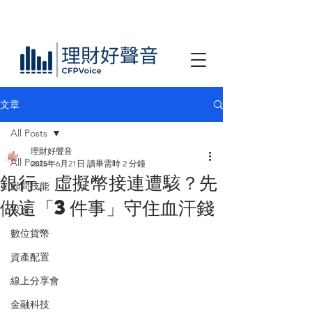
文章
All Posts
理財好聲音
All Posts
2025年6月21日
讀畢需時 2 分鐘
銀行、虛擬幣接連遭駭？先
顧問技能
做這「3件事」守住血汗錢
投資
數位貨幣
資產配置
線上分享會
金融科技