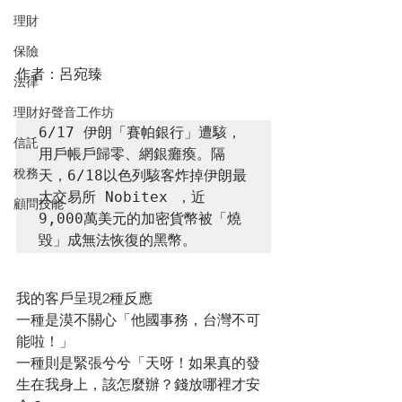
理財
保險
作者：呂宛臻
法律
理財好聲音工作坊
6/17 伊朗「賽帕銀行」遭駭，
信託
用戶帳戶歸零、網銀癱瘓。隔
稅務
天，6/18以色列駭客炸掉伊朗最
大交易所 Nobitex ，近
顧問技能
9,000萬美元的加密貨幣被「燒
毀」成無法恢復的黑幣。
我的客戶呈現2種反應
一種是漠不關心「他國事務，台灣不可
能啦！」
一種則是緊張兮兮「天呀！如果真的發
生在我身上，該怎麼辦？錢放哪裡才安