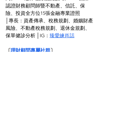
認證財務顧問師暨不動產、信託、保
險、投資全方位15張金融專業證照
│專長：資產傳承、稅務規劃、婚姻財產
風險、不動產稅務規劃、退休金規劃、
保單健診分析 │IG：
臻愛練肖話
〔
理財顧問專屬社群
〕
│專為理財顧問成立的LINE社群。
│投資、理財、執業、顧問行銷等資訊分
享。歡迎加入，跟我們一起討論
呂宛臻CFP®
資產配置
查看全部
最新文章