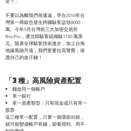
全？」
不要以為離我們很遙遠，早在2016年台
灣第一商銀也發生跨國駭客盜領8000
萬。今年5月台灣前三大加密交易所
BitoPro，遭北韓駭客組織駭1150 萬美
元。隨著全球駭客技術進步，加上台海
地緣風險升溫，我們更要拉高警覺，保
護自己的血汗錢！
「3種」高風險資產配置
•    錢放同一個帳戶
•    單一銀行
•    單一資產類型：只有現金或只有單一
股票
這三種單一配置，只要一個環節出錯，
就可能變成帳戶有錢，卻看得到、用不