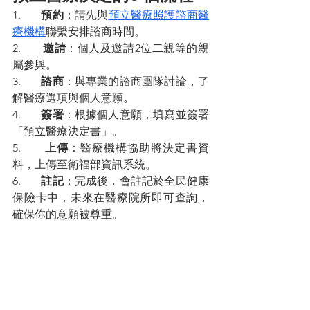
1.       
預約
：請先與
預立醫療照護諮商醫
療機構
聯繫安排諮商時間。
2.       
邀請
：個人及邀請2位二親等的親
屬參與。
3.       
諮商
：與專業的諮商團隊討論，了
解醫療選項與個人意願
。
4.       
簽署
：根據個人意願，填寫並簽署
「預立醫療決定書」。
5.       
上傳
：醫療機構協助將決定書資
料，上傳至衛福部資訊系統。
6.       
註記
：完成後，會註記於全民健康
保險卡中，未來在醫療院所即可查詢，
確保你的意願被尊重。