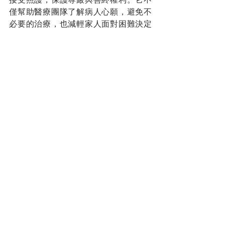
僅幫助醫療團隊了解病人心願，避免不
必要的治療，也減輕家人面對困難決定
時的壓力和紛爭。
透過提前溝通和書面記錄，家人能彼此
支持，陪伴病人走完最後旅程。預立醫
療決定是愛與關懷的承諾，也是社會尊
重生命的溫暖展現。
正如林阿姨的故事，預立醫療決定書讓
她能依心願平靜告別，也讓家人安心，
不再天人交戰。提早做決定，是守護尊
嚴、也是留給家人的溫柔。
用聽的也可以：一紙醫療決定
書，守住尊嚴與家人的安心　