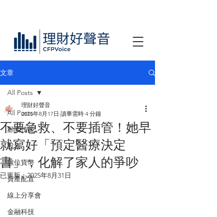
文章
All Posts
理財好聲音
All Posts
2025年8月17日
讀畢需時 4 分鐘
不要急救、不要插管！她早
顧問技能
就寫好「預定醫療決定
投資
書」，化解了家人的爭吵
數位貨幣
已更新：
2025年8月31日
資產配置
線上分享會
金融科技