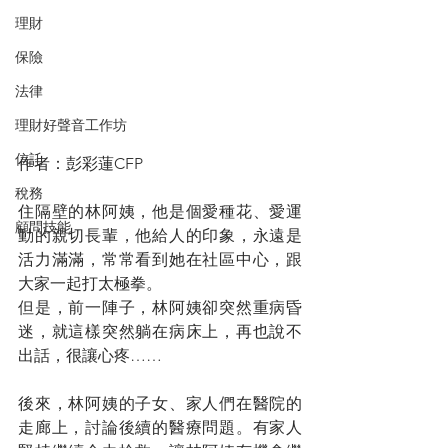
理財
保險
法律
理財好聲音工作坊
信託
作者：彭彩蓮CFP
稅務
住隔壁的林阿姨，他是個愛種花、愛運
顧問技能
動的親切長輩，他給人的印象，永遠是
活力滿滿，常常看到她在社區中心，跟
大家一起打太極拳。
但是，前一陣子，林阿姨卻突然重病昏
迷，就這樣突然躺在病床上，再也說不
出話，很讓心疼……
後來，林阿姨的子女、家人們在醫院的
走廊上，討論後續的醫療問題。有家人