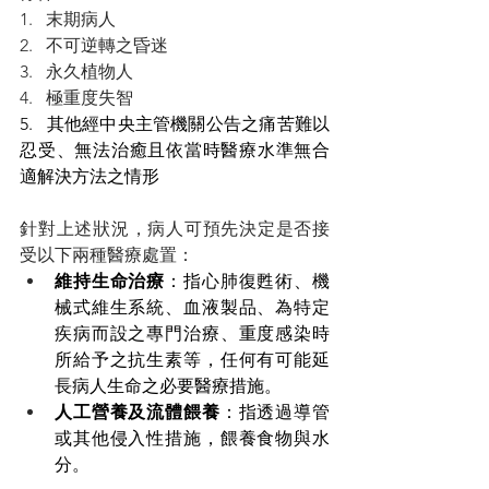
1.   末期病人
2.   不可逆轉之昏迷
3.   永久植物人
4.   極重度失智
5.   其他經中央主管機關公告之痛苦難以
忍受、無法治癒且依當時醫療水準無合
適解決方法之情形
針對上述狀況，病人可預先決定是否接
受以下兩種醫療處置：
維持生命治療
：指心肺復甦術、機
械式維生系統、血液製品、為特定
疾病而設之專門治療、重度感染時
所給予之抗生素等，任何有可能延
長病人生命之必要醫療措施。
人工營養及流體餵養
：指透過導管
或其他侵入性措施，餵養食物與水
分。