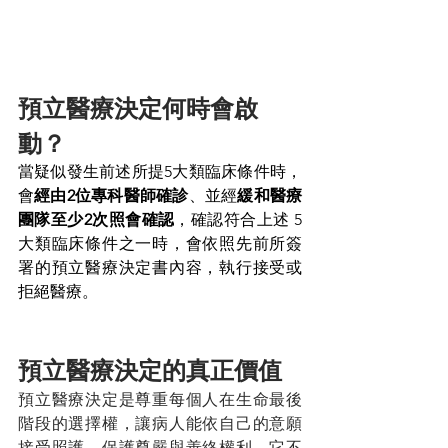
預立醫療決定何時會啟
動？
當疑似發生前述所提5大類臨床條件時，
會
經由2位專科醫師
確診
、
並經
緩和醫療
團隊至少2次照會確認
，確認符合上述 5 
大類臨床條件之一時，會依照先前所簽
署的預立醫療決定書內容，執行接受或
拒絕醫療。
預立醫療決定的真正價值
預立醫療決定是尊重每個人在生命最後
階段的選擇權，讓病人能依自己的意願
接受照護，保護尊嚴與善終權利。它不