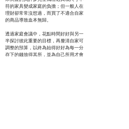
符的家具變成家庭的負擔；但一般人在
理財卻常常沒想過，而買了不適合自家
的商品導致血本無歸。
透過家庭會議中，花點時間好好與另一
半探討彼此重要的目標，再釐清自家可
調整的預算，以終為始得好好為每一分
存下的錢放得其所，並為自己所用才會
讓自己的財越理越輕鬆、越走越踏實。
當然也可以透過管道找到CFP認
證合格並適合自己的理財顧問隨
時諮詢與協助
---
【作者】張家豪 Gorden