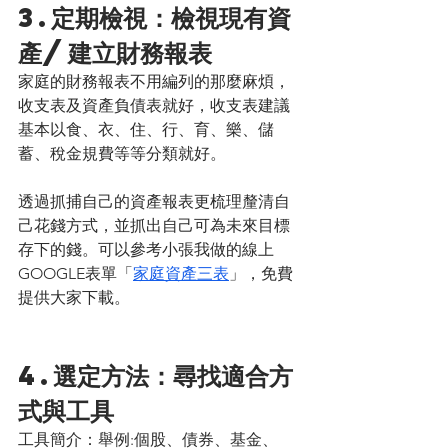
3.定期檢視：檢視現有資
產/建立財務報表
家庭的財務報表不用編列的那麼麻煩，
收支表及資產負債表就好，收支表建議
基本以食、衣、住、行、育、樂、儲
蓄、稅金規費等等分類就好。
透過抓捕自己的資產報表更梳理釐清自
己花錢方式，並抓出自己可為未來目標
存下的錢。可以參考小張我做的線上
GOOGLE表單「
家庭資產三表
」，免費
提供大家下載。
4.選定方法：尋找適合方
式與工具
工具簡介：舉例:個股、債券、基金、