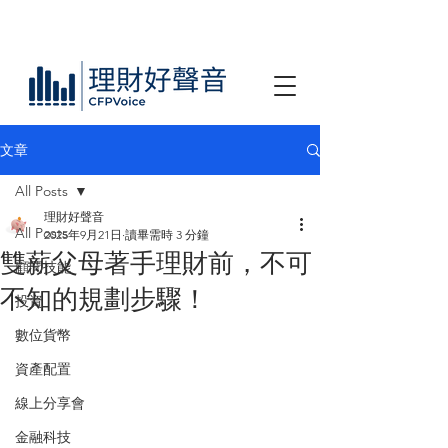
文章
All Posts
理財好聲音
All Posts
2025年9月21日
讀畢需時 3 分鐘
雙薪父母著手理財前，不可
顧問技能
不知的規劃步驟！
投資
數位貨幣
資產配置
線上分享會
金融科技