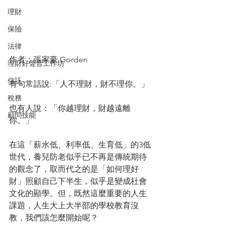
理財
保險
法律
作者：張家豪 Gorden
理財好聲音工作坊
信託
有句常話說:「人不理財，財不理你。」
稅務
也有人說：「你越理財，財越遠離
顧問技能
你。」
在這「薪水低、利率低、生育低」的3低
世代，養兒防老似乎已不再是傳統期待
的觀念了，取而代之的是「如何理好
財」照顧自己下半生，似乎是變成社會
文化的顯學。但，既然這麼重要的人生
課題，人生大上大半部的學校教育沒
教，我們該怎麼開始呢？