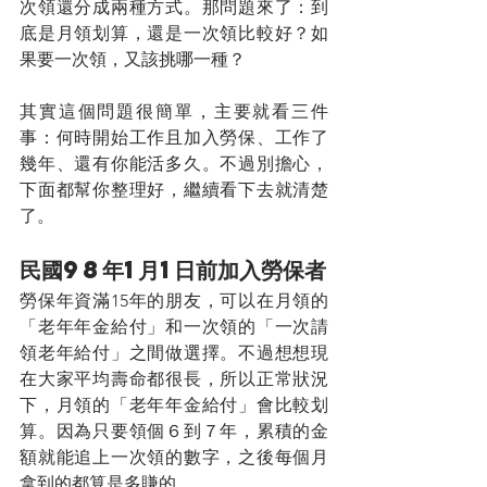
次領還分成兩種方式。那問題來了：到
底是月領划算，還是一次領比較好？如
果要一次領，又該挑哪一種？
其實這個問題很簡單，主要就看三件
事：何時開始工作且加入勞保、工作了
幾年、還有你能活多久。不過別擔心，
下面都幫你整理好，繼續看下去就清楚
了。
民國98年1月1日前加入勞保者
勞保年資滿15年的朋友，可以在月領的
「老年年金給付」和一次領的「一次請
領老年給付」之間做選擇。不過想想現
在大家平均壽命都很長，所以正常狀況
下，月領的「老年年金給付」會比較划
算。因為只要領個６到７年，累積的金
額就能追上一次領的數字，之後每個月
拿到的都算是多賺的。