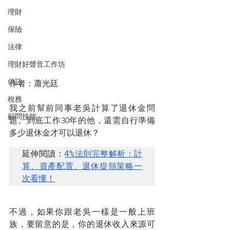
理財
保險
法律
理財好聲音工作坊
信託
作者：蕭光廷
稅務
我之前幫前同事老吳計算了退休金問
顧問技能
題。到底工作30年的他，還需自行準備
多少退休金才可以退休？
延伸閱讀：
4%法則完整解析：計
算、資產配置、退休提領策略一
次看懂！
不過，如果你跟老吳一樣是一般上班
族，要留意的是，你的退休收入來源可