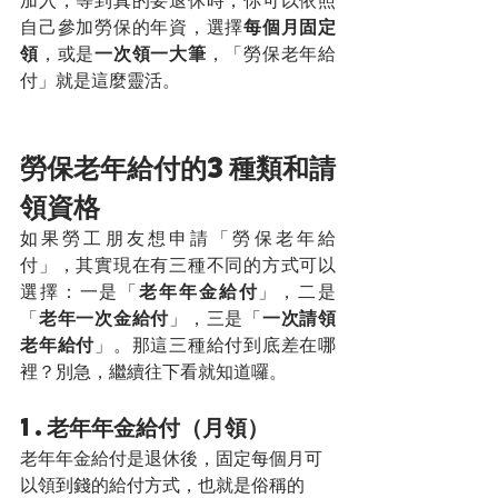
加入，等到真的要退休時，你可以依照
自己參加勞保的年資，選擇
每個月固定
領
，或是
一次領一大筆
，「勞保老年給
付」就是這麼靈活。
勞保老年給付的3種類和請
領資格
如果勞工朋友想申請「勞保老年給
付」，其實現在有三種不同的方式可以
選擇：一是「
老年年金給付
」，二是
「
老年一次金給付
」，三是「
一次請領
老年給付
」。那這三種給付到底差在哪
裡？別急，繼續往下看就知道囉。
1.老年年金給付（月領）
老年年金給付是退休後，固定每個月可
以領到錢的給付方式，也就是俗稱的