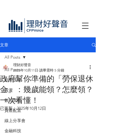
文章
All Posts
理財好聲音
All Posts
2025年10月11日
讀畢需時 5 分鐘
政府幫你準備的「勞保退休
顧問技能
金」：幾歲能領？怎麼領？
投資
一次看懂！
數位貨幣
已更新：
2025年10月12日
資產配置
線上分享會
金融科技