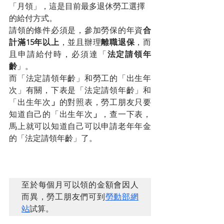
「月領」，這是目前最多退休勞工選擇
的給付方式。
請領的條件必須是，參加勞保的年資
合
計滿15年以上
，並且辦理
離職退保
，而
且申請給付時，必須達「
法定請領年
齡
」。
而「法定請領年齡」和勞工的「出生年
次」有關，下表是「法定請領年齡」和
「出生年次
」
的對照表，勞工朋友只要
知道自己的「出生年次
」
，查一下表，
馬上就可以知道自己可以申請老年年金
的「法定請領年齡」了。
至於每個月可以領的金額會因人
而異，勞工朋友們可到
勞動部網
站
試算。 