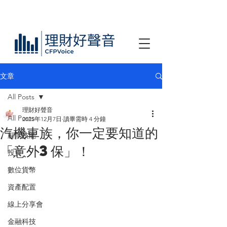
文章
All Posts
理財好聲音
All Posts
2025年12月7日
讀畢需時 4 分鐘
汽機車族，你一定要知道的
顧問技能
「意外3保」！
投資
數位貨幣
資產配置
線上分享會
金融科技