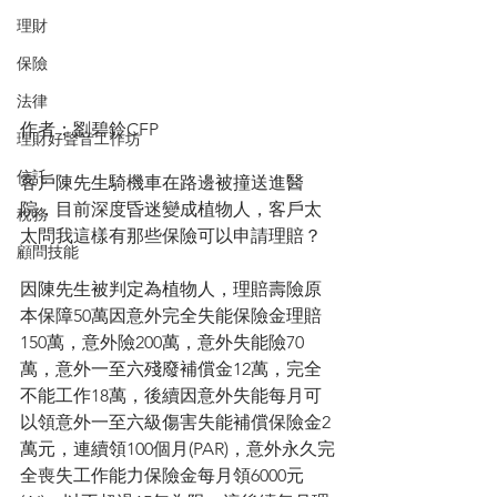
理財
保險
法律
作者：劉碧鈴CFP
理財好聲音工作坊
信託
客戶陳先生騎機車在路邊被撞送進醫
院，目前深度昏迷變成植物人，客戶太
稅務
太問我這樣有那些保險可以申請理賠？
顧問技能
因陳先生被判定為植物人，理賠壽險原
本保障50萬因意外完全失能保險金理賠
150萬，意外險200萬，意外失能險70
萬，意外一至六殘廢補償金12萬，完全
不能工作18萬，後續因意外失能每月可
以領意外一至六級傷害失能補償保險金2
萬元，連續領100個月(PAR)，意外永久完
全喪失工作能力保險金每月領6000元