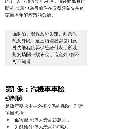
(AI)，以不超過15年為限，這後續每月理
賠的2.6萬也為目前住在安養院陳先生的
家屬有稍解經濟的負擔。
強制險、勞保意外失能、商業保
險意外險，這三項理賠都是用意
外失能程度與保險給付表，所以
對於騎開車族來說，這意外3保不
可不知道！
第1保：汽機車車險
強制險
是政府要求車主必須投保的保險，理賠
項目包括：
傷害醫療:每人最高20萬元，
失能給付:每人最高200萬元，