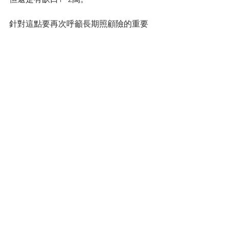
針對這點要再次呼籲長期照顧險的重要
性，不只因為意外會需要長期照顧甚至
疾病(例如癌症)，面對2025年進入超高齡
社會，透過年齡慢慢增長，體力衰老也
是需要長期照顧的幫助，有人覺得意外
險很便宜，保障只有意外事故，但人生
不怕一萬就怕萬一，意外險保費便宜，
保障很大很超值。
我個人認為只要還有在社會趴趴走，意
外險就不能少，各位朋友保單校正立刻
檢視起來，不要造成遺憾。
---
【作者】
劉碧鈴CFP
│證書：CFP國際認證高級理財規劃顧
問、RFA退休理財規劃顧問、信託證照、