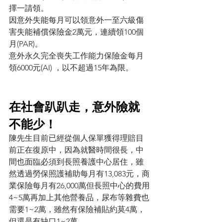
擇一請領。
因意外失能每月可以領意外一至六級傷
害失能補償保險金2萬元，連續領100個
月(PAR)。
意外永久完全喪失工作能力保險金每月
領6000元(AI) ，以不超過15年為限。
在社會趴趴走，意外險就
不能少！
陳先生目前已經從個人保單獲得理賠目
前正在復原中，因為就醫時間很長，中
間也面臨必須到長照養護中心居住，雖
然透過勞保照護補助每月有13,083元，商
業保險每月有26,000萬但長照中心的費用
4~5萬再加上其他營養品，尿布等雜費也
需要1~2萬，雖然有保險補貼約莫4萬，
但還是有缺口1~2萬。