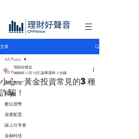
文章
All Posts
理財好聲音
All Posts
2025年12月14日
讀畢需時 3 分鐘
小心⋯黃金投資常見的3種
顧問技能
詐騙！
投資
數位貨幣
資產配置
線上分享會
金融科技