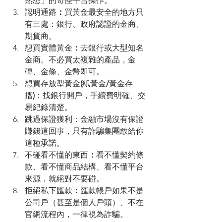
熟悉」的奇怪平台操作。
認明通路
：
買黃金最安全的地方只
有三處：銀行、政府認證的金商、
期貨商。
想買實體黃金
：
去銀行或大型知名
金商。不必買太複雜的產品，金
磚、金條、金幣即可。
想買存放型黃金
(
紙黃金
/
黃金存
摺
)
：找銀行開戶，手續費明確、交
易紀錄清楚。
跳過保證獲利：金融市場沒有保證
賺錢這回事，只有詐騙集團敢給你
這種承諾。
不碰看不懂的東西
：
看不懂契約條
款、看不懂商品結構、看不懂平台
來源，就絕對不要碰。
拒絕私下匯款
：
匯款帳戶如果不是
公司戶（甚至是個人戶頭）、不在
官網流程內，一律視為詐騙。