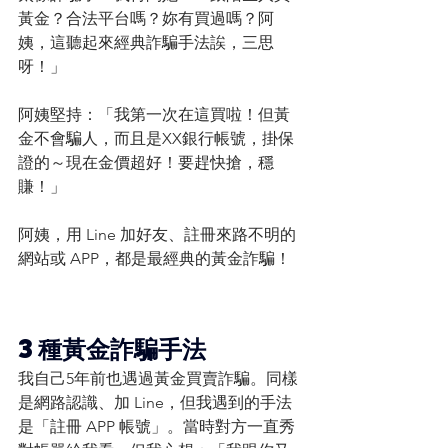
黃金？合法平台嗎？妳有買過嗎？阿
姨，這聽起來經典詐騙手法誒，三思
呀！」
阿姨堅持：「我第一次在這買啦！但黃
金不會騙人，而且是XX銀行帳號，掛保
證的～現在金價超好！要趕快搶，穩
賺！」
阿姨，用 Line 加好友、註冊來路不明的
網站或 APP，都是最經典的黃金詐騙！
3種黃金詐騙手法
我自己5年前也遇過黃金買賣詐騙。同樣
是網路認識、加 Line，但我遇到的手法
是「註冊 APP 帳號」。當時對方一直秀