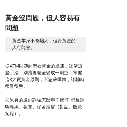
黃金沒問題，但人容易有
問題
黃金本身不會騙人，但賣黃金的
人可能會。
從ATM阿姨到聖石黃金的遭遇，認清這
些手法，別讓養老金變成一場空！掌握
這8大買黃金原則，不急著匯錢，詐騙就
很難得手。
如果真的遇到詐騙怎麼辦？撥打165反詐
騙專線、報警、保留證據（對話、匯款
紀錄）。