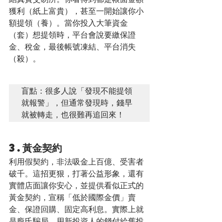
獲利（紙上富貴），甚至一開始讓你小
額提領（養）。當你投入大筆資金
（套）想提領時，平台會說要繳保證
金、稅金，最後帳號凍結、平台消失
（殺）。
盲點：很多人說「發現不能提領
就報警」，但通常發現時，錢早
就被轉走，也很難再追回來！
3.黃金契約
利用假契約，非法吸金上百億、受害者
破千。這招更狠，打著公益形象，還有
實體店面讓你安心，並提供看似正式的
黃金契約，宣稱「低於國際金價」賣
金、保證回購、固定高利息。實際上就
是龐氏騙局，用新投資人的錢付給舊投