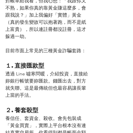
對帳單給我看，但我心想：「我跟你又
不熟，如果你真的靠黃金賺這麼多，會
跟我說？」加上我偏好「實體」黃金
（真的發生變故可以抱著跑，而不是紙
上富貴），所以連註冊都沒註冊，這才
躲過一劫。
目前市面上常見的三種黃金詐騙套路：
１.直接匯款型
透過 Line 噓寒問暖，介紹投資，直接給
妳銀行帳號要妳匯款。錢匯出去，對方
就失聯。這是最傳統但也最容易讓長輩
上當的手法。
２.養套殺型
養信任、套資金、殺收。會先包裝成
「黃金買賣」，實際上平台根本沒有連
結真實交易所。你看得到都是帳面金額