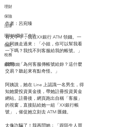
理財
保險
作者：呂宛臻
法律
理財好聲音工作坊
有天中午，我在XX銀行 ATM 領錢。一
位阿姨走過來：「小姐，你可以幫我看
信託
一下嗎？我找不到客服給我的帳號。」
稅務
我問：「為何客服傳帳號給妳？這什麼
顧問技能
交易？聽起來有點奇怪。」
阿姨說，她在 Line 上認識一名男生，得
知她愛投資黃金後，帶她註冊投資黃金
網站。註冊後，網頁跑出自稱「客服」
的視窗，直接貼給她一組「XX銀行帳
號」，催促她立刻去 ATM 匯錢。
太像詐騙了！我再問她：「跟陌生人買