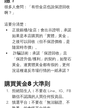
很多人會問：「有些金店也說保證回收
啊？」
這要分清楚：
正規銀樓
/
金店
：
會出示證明，承諾
如果是本店購買的「實體」黃金，
之後可以回收（但不保證價格，是
隨當時市價）。
 詐騙話術：承諾「保證回收」且
「保證升值/獲利」的契約，如聖石
黃金。連實體黃金都有假的，更何
況這種違反市場行情的一紙承諾？
購買黃金8大準則
拒絕陌生人
：
不要在 Line、IG、FB 
聽信不認識的人買任何投資品。
慎選平台
：
不要在「無法驗證、不