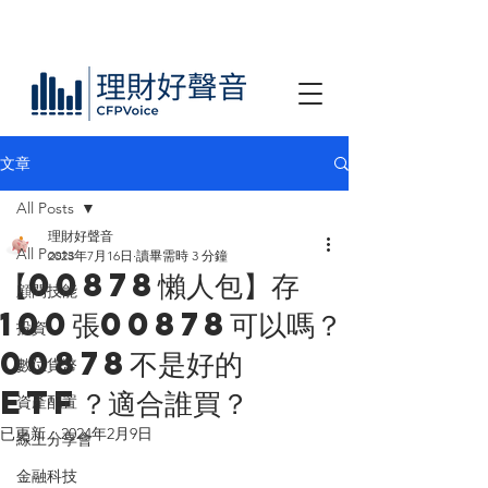
文章
All Posts
理財好聲音
All Posts
2023年7月16日
讀畢需時 3 分鐘
【00878懶人包】存
顧問技能
100張00878可以嗎？
投資
00878不是好的
數位貨幣
ETF？適合誰買？
資產配置
已更新：
2024年2月9日
線上分享會
金融科技