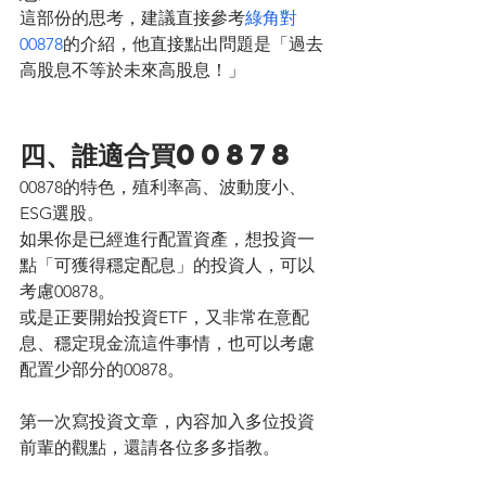
這部份的思考，建議直接參考
綠角對
00878
的介紹，他直接點出問題是「過去
高股息不等於未來高股息！」
四、誰適合買00878
00878的特色，殖利率高、波動度小、
ESG選股。
如果你是已經進行配置資產，想投資一
點「可獲得穩定配息」的投資人，可以
考慮00878。
或是正要開始投資ETF，又非常在意配
息、穩定現金流這件事情，也可以考慮
配置少部分的00878。
第一次寫投資文章，內容加入多位投資
前輩的觀點，還請各位多多指教。