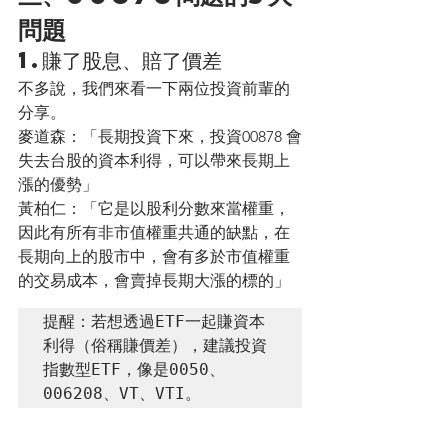
問題
1.賺了股息、賠了價差
不多說，我們來看一下兩位投資前輩的
分享。
麥道森：「長期投資下來，投資00878 會
失去台股的資本利得，可以帶來長期上
漲的優勢」
黃柏仁：「它是以股利分數來當權重，
因此有所有非市值權重共通的缺點，在
長期向上的股市中，會有多於市值權重
的交易成本，會賣掉長期大漲的標的」
提醒：若想透過ETF一起賺資本
利得（俗稱賺價差），建議投資
指數型ETF，像是0050、
006208、VT、VTI。