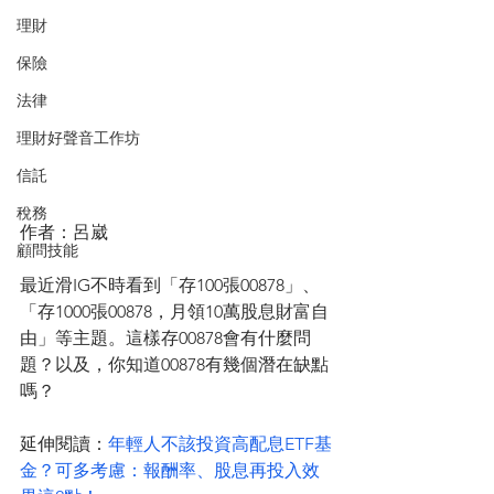
理財
保險
法律
理財好聲音工作坊
信託
稅務
作者：呂崴
顧問技能
最近滑IG不時看到「存100張00878」、
「存1000張00878，月領10萬股息財富自
由」等主題。這樣存00878會有什麼問
題？以及，你知道00878有幾個潛在缺點
嗎？
延伸閱讀：
年輕人不該投資高配息ETF基
金？可多考慮：報酬率、股息再投入效