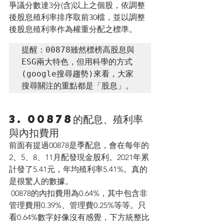
爭議分數達3分(含)以上之個股，依調整
後股息殖利率排序取前30檔，並以調整
後股息殖利率作為權重分配之標準。
提醒：00878雖然標榜高股息與
ESG兩大特色，但用科學的方式
(google搜尋趨勢)來看，大家
搜尋關注的重點都是「股息」。
3. 00878的配息、殖利率
與內扣費用
前面有提過00878是季配息，會在每年的
2、5、8、11月配發現金股利。2021年累
計發了5.41元，年均殖利率5.41%。真的
是很驚人的數據。
 00878的內扣費用為0.64%，其中包含非
管理費用0.39%、管理費0.25%等等。只
看0.64%數字好像沒有感覺，下方統整比