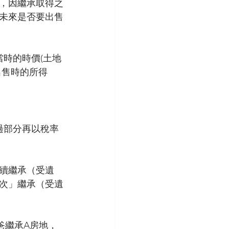
定，因繼承取得之
未來是否要出售
當時的時價(土地
出售時的所得
過部分再以稅率
連續繼承（受遺
次」繼承（受遺
爸繼承A房地，