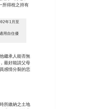
合一所得稅之持有
02年1月至
適用自住優
他繼承人能否無
，最好能請父母
員感情分裂的悲
時所繳納之土地