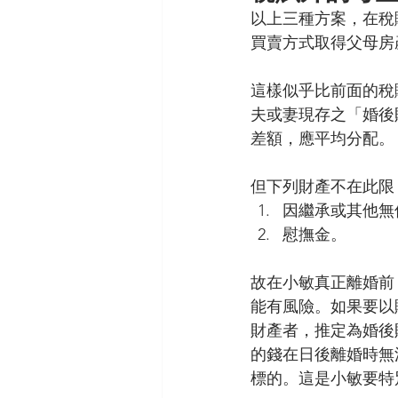
以上三種方案，在稅
買賣方式取得父母房
這樣似乎比前面的稅
夫或妻現存之「婚後
差額，應平均分配。
但下列財產不在此限
因繼承或其他無
慰撫金。
故在小敏真正離婚前
能有風險。如果要以
財產者，推定為婚後
的錢在日後離婚時無
標的。這是小敏要特