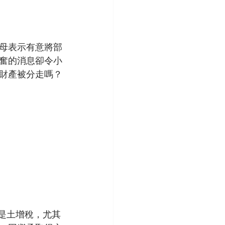
母表示有意將部
奮的消息卻令小
財產被分走嗎？
別是土增稅，尤其