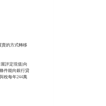
買賣的方式轉移
屋評定現值)向
條件能向銀行貸
稅每年244萬