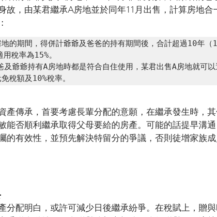
1月身故，由某君繼承A房地並於同年11月出售，計算房地
：
房地的期間，得併計爺爺及爸爸的持有期間後，合計超過10年（1
適用稅率為15%。

爸爸及爺爺持有A房地時都是符合自住使用，某君出售A房地就可以
元免稅額及10%稅率。
資產傳承，首要考慮長輩分配的意願，在繼承發生時，其
敏能否順利繼承取得父母要給的房產。可能的話提早溝通
囑的有效性，並預先解決特留分的爭議，否則徒增家族成
與
產分配明白，或許可減少日後繼承紛爭。在稅賦上，贈與