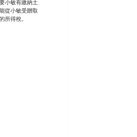
要小敏有繳納土
能從小敏受贈取
的所得稅。