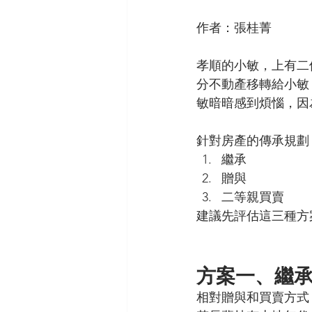
作者：張桂菁
孝順的小敏，上有二
分不動產移轉給小敏
敏暗暗感到煩惱，因
針對房產的傳承規劃
繼承
贈與
二等親買賣
建議先評估這三種方
方案一、繼
相對贈與和買賣方式，