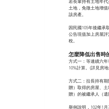
若長輩持有土地年代
土地，免徵土地增值
該房產。
因民國105年後繼
公告現值加上房屋評
稅。
怎麼降低出售時
方式一：等連續六年
10%計算。(詳見房地
方式二：拉長持有期
贈）取得的房屋、土
贈）的被繼承人（遺
舉例說明，102年1