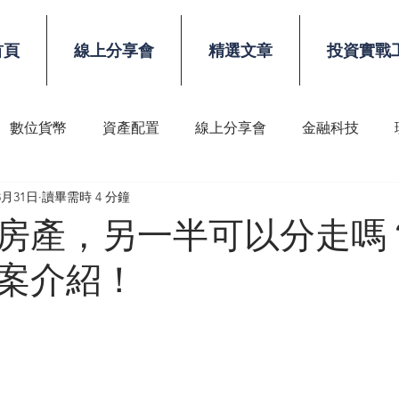
首頁
線上分享會
精選文章
投資實戰
數位貨幣
資產配置
線上分享會
金融科技
8月31日
讀畢需時 4 分鐘
稅務
顧問技能
房產，另一半可以分走嗎
案介紹！