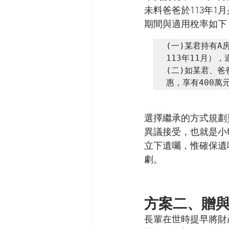
未料爸爸於113年
期間與適用稅率如下
(一)某君持有A
113年11月），
(二)如某君、
惠，享有400萬
選擇繼承的方式規劃
異議接受，也就是小
立下遺囑，惟確保遺
劇。
方案二、贈
長輩在世時提早將財