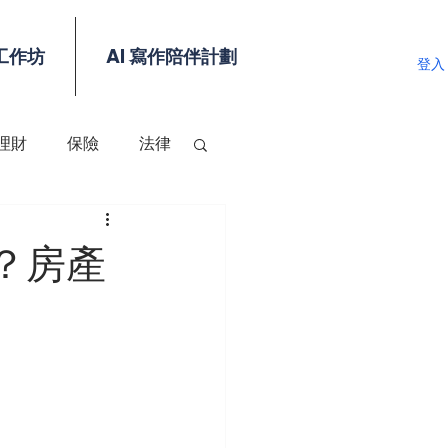
工作坊
AI 寫作陪伴計劃
登入
理財
保險
法律
？房產