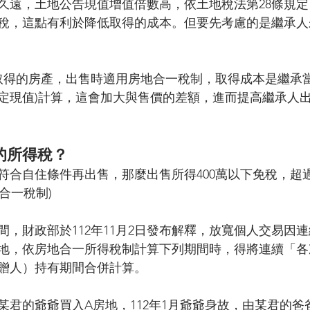
久遠，土地公告現值增值倍數高，依土地稅法第28條規
稅，這點有利於降低取得的成本。但要先考慮的是繼承人
承取得的房產，出售時適用房地合一稅制，取得成本是繼承
定現值)計算，這會加大與售價的差額，進而提高繼承人
的所得稅？
符合自住條件再出售，那麼出售所得400萬以下免稅，超
合一稅制)
間，財政部於112年11月2日發布解釋，放寬個人交易因
地，依房地合一所得稅制計算下列期間時，得將連續「各
贈人）持有期間合併計算。
月某君的爺爺買入A房地，112年1月爺爺身故，由某君的爸