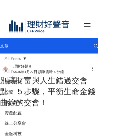
文章
All Posts
理財好聲音
All Posts
2025年1月27日
讀畢需時 4 分鐘
別讓財富與人生錯過交會
顧問技能
點：５步驟，平衡生命金錢
投資
曲線的交會！
數位貨幣
資產配置
線上分享會
金融科技