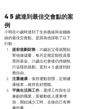
45歲達到最佳交會點的案
例
小明在45歲時達到了生命曲線與金錢曲
線的最佳交會點。是因為他採取了以下
行動：
提前規劃財務
：20歲起父母就開始
幫他做儲蓄，每月定期定額投資股
票與基金。25歲出社會後仍持續執
行這樣的規劃。直到４５歲達到財
務自由。
注重健康
：保持運動習慣，定期健
康檢查，維持良好體能。
平衡生活與工作
：選擇工作與生活
兼顧的職業，當被動收入逐漸增
加，開始減少工時，去做自己有興
趣的事。