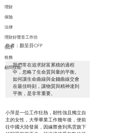
理財
保險
法律
理財好聲音工作坊
作者：顏呈芬CFP
信託
稅務
我們常在追求財富累積的過程
顧問技能
中，忽略了生命質與量的平衡。
如何讓生命曲線與金錢曲線交會
在最佳時刻，讓物質與精神達到
平衡，是非常重要。
小萍是一位工作狂熱，韌性強且獨立自
主的女性，大學畢業工作幾年後，便前
往中國大陸發展，因緣際會到馬雲旗下