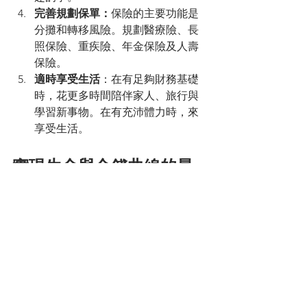
完善規劃保單：
保險的主要功能是
分攤和轉移風險。規劃醫療險、長
照保險、重疾險、年金保險及人壽
保險。
適時享受生活
：在有足夠財務基礎
時，花更多時間陪伴家人、旅行與
學習新事物。在有充沛體力時，來
享受生活。
實現生命與金錢曲線的最
佳交會點
生命曲線：讓我們了解在生命各個
階段中的滿意度、幸福感的變化。
當做未來調整的依據。
金錢曲線：則能協助我們追蹤財務
狀況，良好的財務狀況能提升生活
滿意度和安全感。