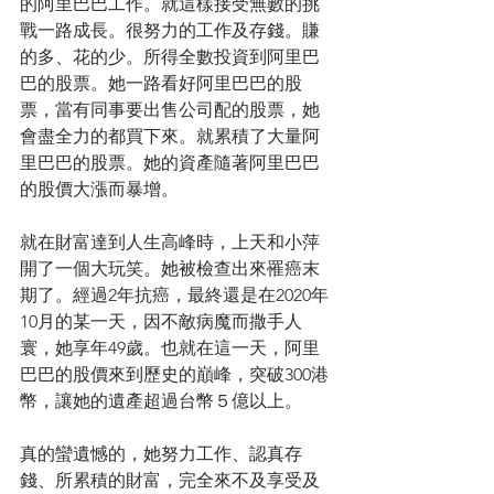
的阿里巴巴工作。就這樣接受無數的挑
戰一路成長。很努力的工作及存錢。賺
的多、花的少。所得全數投資到阿里巴
巴的股票。她一路看好阿里巴巴的股
票，當有同事要出售公司配的股票，她
會盡全力的都買下來。就累積了大量阿
里巴巴的股票。她的資產隨著阿里巴巴
的股價大漲而暴增。
就在財富達到人生高峰時，上天和小萍
開了一個大玩笑。她被檢查出來罹癌末
期了。經過2年抗癌，最終還是在2020年
10月的某一天，因不敵病魔而撒手人
寰，她享年49歲。也就在這一天，阿里
巴巴的股價來到歷史的巔峰，突破300港
幣，讓她的遺產超過台幣５億以上。
真的蠻遺憾的，她努力工作、認真存
錢、所累積的財富，完全來不及享受及