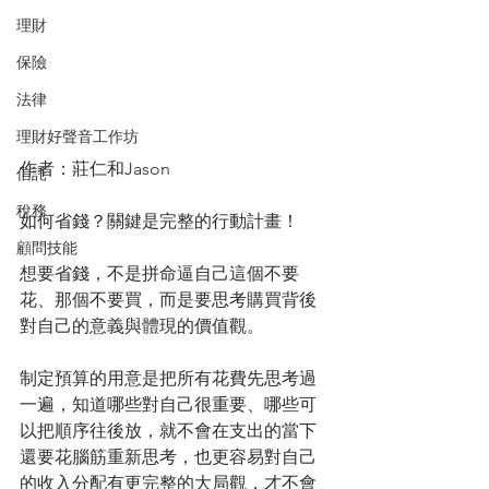
理財
保險
法律
理財好聲音工作坊
作者：莊仁和Jason
信託
稅務
如何省錢？關鍵是完整的行動計畫！
顧問技能
想要省錢，不是拼命逼自己這個不要
花、那個不要買，而是要思考購買背後
對自己的意義與體現的價值觀。
制定預算的用意是把所有花費先思考過
一遍，知道哪些對自己很重要、哪些可
以把順序往後放，就不會在支出的當下
還要花腦筋重新思考，也更容易對自己
的收入分配有更完整的大局觀，才不會