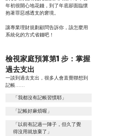
年初很開心地花錢，到了年底卻面臨懷
抱著罪惡感透支的窘境。
讓專業理財規劃顧問告訴你，該怎麼用
系統化的方式省錢吧！
檢視家庭預算第1步：掌握
過去支出
一談到過去支出，很多人會直覺聯想到
記帳……
「我都沒有記帳習慣耶」
「記帳好麻煩喔」
「以前有記過一陣子，但久了覺
得沒用就放棄了」