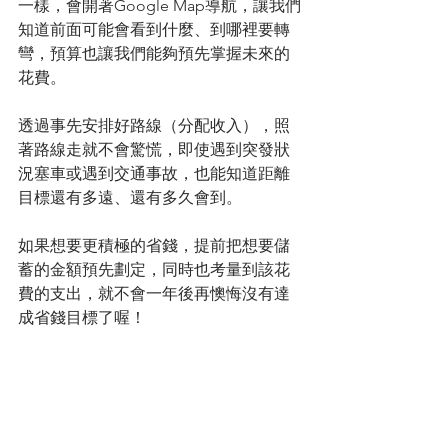
一樣，會開著Google Map導航，讓我們
知道前面可能會看到什麼、到哪裡要轉
彎，預算也讓我們能夠預先掌握未來的
花費。
透過事先安排好路線（分配收入），照
著路線走就不會驚慌，即使遇到突發狀
況塞車或遇到交通事故，也能知道距離
目標還有多遠、還有多久會到。
如果想要更積極的省錢，提前把想要儲
蓄的金額預先劃定，同時也考量到該花
費的支出，就不會一年後再懊悔沒有達
成省錢目標了喔！
本文為理財好聲音的
寫作陪伴計畫
與
莊
仁和Jason 
合作優化產出。