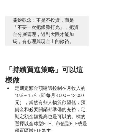
關鍵觀念：不是不投資，而是
「不要一次把銀彈打光」，把資
金分層管理，遇到大跌才能加
碼，有心理與現金上的餘裕。
「持續買進策略」可以這
樣做
定期定額金額建議控制在月收入的
10%～15%（即每月8,000～12,000
元），當然有些人物質欲望低，預
備金和必要開銷都準備的充裕，定
期定額金額提高也是可以的。標的
選擇以全球型ETF、市值型ETF或是
優質區域ETF為主。