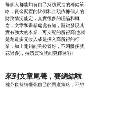
每個人都能夠有自己持續買進的穩健策
略，資金配置的比例和金額依據個人的
財務情況能定，其實很多的理論和概
念，文章和書籍處處有知，關鍵發現其
實有強大的本業，可支配的所得高(也就
是創造多元收入或是投入高所得的行
業，加上開銷能夠控管好，不因賺多就
花過多)，持續買進就能更穩健啦!
來到文章尾聲，要總結啦
雅芬也持續優化自己的買進策略，不想
錯失機會，也不能不管生活成本或是家
庭責任的承擔。唯有提早重視財務的議
題和實踐就很重要。
好的，來個實踐重點吧，持續定期投入
外，也留有戰備彈性資金；市場大跌