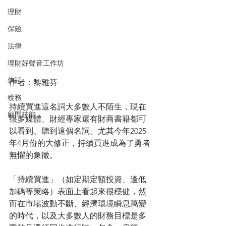
理財
保險
法律
理財好聲音工作坊
信託
作者：黎雅芬
稅務
持續買進這名詞大多數人不陌生，現在
顧問技能
很多媒體、財經專家還有財商書籍都可
以看到、聽到這個名詞。尤其今年2025
年4月份的大修正，持續買進成為了勇者
無懼的象徵。
「持續買進」（如定期定額投資、逢低
加碼等策略）表面上看起來很穩健，然
而在市場波動不斷、經濟環境瞬息萬變
的時代，以及大多數人的財務目標是多