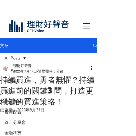
文章
All Posts
理財好聲音
All Posts
2025年7月17日
讀畢需時 5 分鐘
持續買進，勇者無懼？持續
顧問技能
買進前的關鍵3問，打造更
投資
穩健的買進策略！
數位貨幣
已更新：
2025年8月31日
資產配置
線上分享會
金融科技