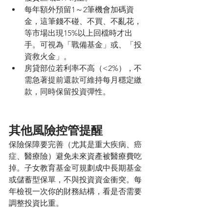
每年額外預留1～2筆機會加碼資
金，這筆錢不碰、不買、不亂花，
等市場出現15%以上回檔時才出
手。可視為「戰備基金」或、「投
資救火金」。
房貸部位若利率不高（<2%），不
需急著提前還款可維持每月穩定繳
款，同時保留投資彈性。
其他風險控管提醒
保險保障要完善（尤其是重大疾病、癌
症、醫療險）避免未來資產被醫療費吃
掉。子女教育基金可規劃成中長期基金
或儲蓄型保單，不與投資資金衝突。每
年檢視一次你的財務結構，看是否需要
調整投資比重。